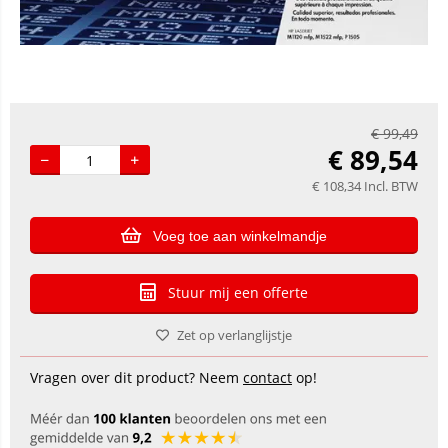
€
99,49
€
89,54
€
108,34
Incl. BTW
Voeg toe aan winkelmandje
Stuur mij een offerte
Zet op verlanglijstje
Vragen over dit product? Neem
contact
op!