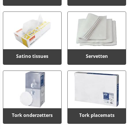
Satino tissues
Servetten
Tork onderzetters
Tork placemats