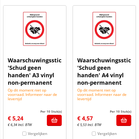
Waarschuwingssticker
Waarschuwingssticke
'Schud geen
'Schud geen
handen' A3 vinyl
handen' A4 vinyl
non-permanent
non-permanent
Op dit moment niet op
Op dit moment niet op
voorraad. Informeer naar de
voorraad. Informeer naar de
levertijd
levertijd
Per 10 Stuk(s)
Per 10 Stuk(s)
€
5,24
€
4,57
€
6,34
Incl. BTW
€
5,53
Incl. BTW
Vergelijken
Vergelijken