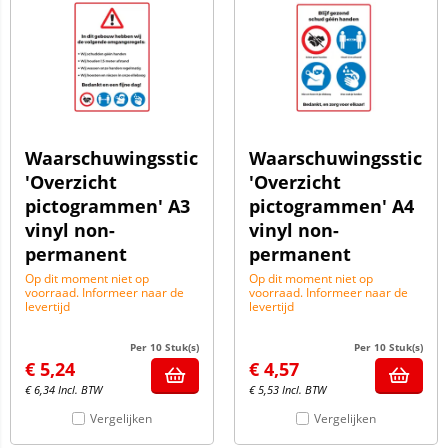
Waarschuwingssticker
Waarschuwingssticke
'Overzicht
'Overzicht
pictogrammen' A3
pictogrammen' A4
vinyl non-
vinyl non-
permanent
permanent
Op dit moment niet op
Op dit moment niet op
voorraad. Informeer naar de
voorraad. Informeer naar de
levertijd
levertijd
Per 10 Stuk(s)
Per 10 Stuk(s)
€
5,24
€
4,57
€
6,34
Incl. BTW
€
5,53
Incl. BTW
Vergelijken
Vergelijken