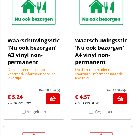
Waarschuwingssticker
Waarschuwingssticke
'Nu ook bezorgen'
'Nu ook bezorgen'
A3 vinyl non-
A4 vinyl non-
permanent
permanent
Op dit moment niet op
Op dit moment niet op
voorraad. Informeer naar de
voorraad. Informeer naar de
levertijd
levertijd
Per 10 Stuk(s)
Per 10 Stuk(s)
€
5,24
€
4,57
€
6,34
Incl. BTW
€
5,53
Incl. BTW
Vergelijken
Vergelijken