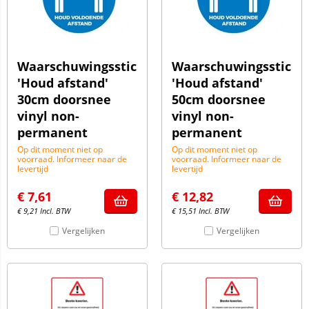
Waarschuwingssticker
Waarschuwingssticke
'Houd afstand'
'Houd afstand'
30cm doorsnee
50cm doorsnee
vinyl non-
vinyl non-
permanent
permanent
Op dit moment niet op
Op dit moment niet op
voorraad. Informeer naar de
voorraad. Informeer naar de
levertijd
levertijd
€
7,61
€
12,82
€
9,21
Incl. BTW
€
15,51
Incl. BTW
Vergelijken
Vergelijken