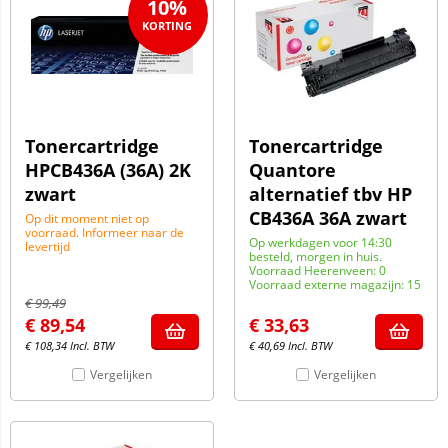
10%
Tonercartridge
Tonercartridge
HPCB436A (36A) 2K
Quantore
zwart
alternatief tbv HP
CB436A 36A zwart
Op dit moment niet op
voorraad. Informeer naar de
Op werkdagen voor 14:30
levertijd
besteld, morgen in huis.
Voorraad Heerenveen: 0
Voorraad externe magazijn: 15
€
99,49
€
89,54
€
33,63
€
108,34
Incl. BTW
€
40,69
Incl. BTW
Vergelijken
Vergelijken