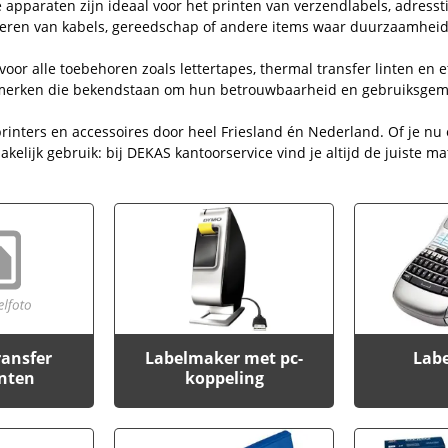
e apparaten zijn ideaal voor het printen van verzendlabels, adresst
keren van kabels, gereedschap of andere items waar duurzaamheid 
oor alle toebehoren zoals lettertapes, thermal transfer linten en e
topmerken die bekendstaan om hun betrouwbaarheid en gebruiksgem
printers en accessoires door heel Friesland én Nederland. Of je nu
akelijk gebruik: bij DEKAS kantoorservice vind je altijd de juiste ma
ransfer
Labelmaker met pc-
Lab
inten
koppeling