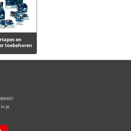
rtapes en
er toebehoren
 DEKAS?
in je