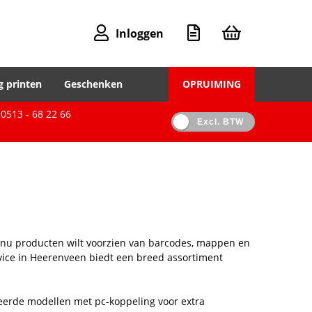
Inloggen
g printen
Geschenken
OPRUIMING
0513 - 68 22 66
Excl. BTW
je nu producten wilt voorzien van barcodes, mappen en
vice in Heerenveen biedt een breed assortiment
eerde modellen met pc-koppeling voor extra