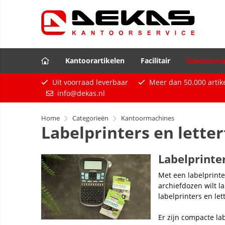
Kantoorartikelen
Facilitair
Kantoorma
Uit voorraad leverbaar
Meer dan
50.000
artik
info@dekas.nl
Home
Categorieën
Kantoormachines
Labelprinters en lette
Labelprinte
Met een labelprinte
archiefdozen wilt 
labelprinters en le
Er zijn compacte l