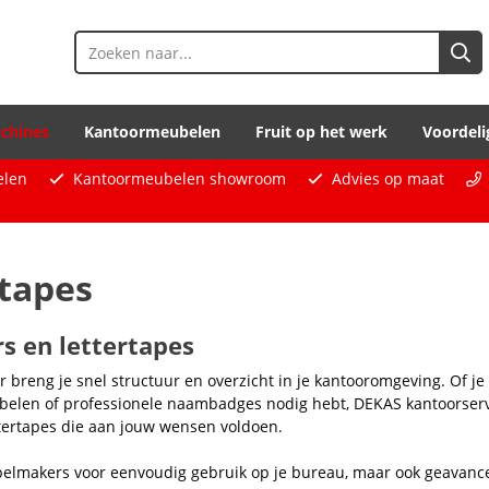
chines
Kantoormeubelen
Fruit op het werk
Voordeli
elen
Kantoormeubelen showroom
Advies op maat
rtapes
rs en lettertapes
r breng je snel structuur en overzicht in je kantooromgeving. Of 
labelen of professionele naambadges nodig hebt, DEKAS kantoorser
ttertapes die aan jouw wensen voldoen.
abelmakers voor eenvoudig gebruik op je bureau, maar ook geavanc