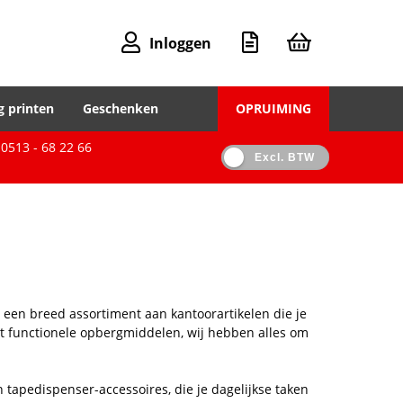
Inloggen
g printen
Geschenken
OPRUIMING
0513 - 68 22 66
Excl. BTW
je een breed assortiment aan kantoorartikelen die je
ot functionele opbergmiddelen, wij hebben alles om
 tapedispenser-accessoires, die je dagelijkse taken