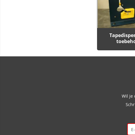
Tapedispe
toebeh
Wil je
Schr