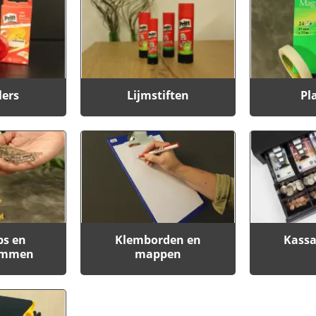
lers
Lijmstiften
Pl
ps en
Klemborden en
Kassa
emmen
mappen