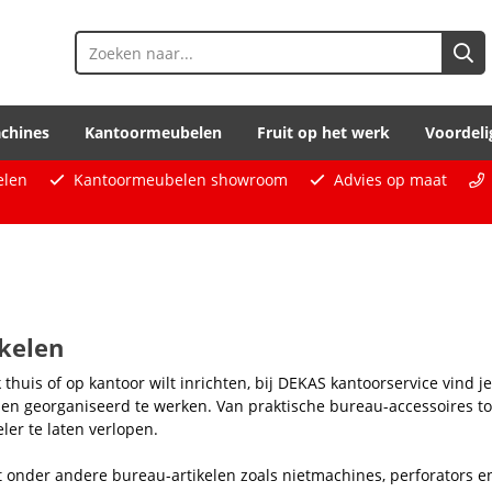
chines
Kantoormeubelen
Fruit op het werk
Voordeli
elen
Kantoormeubelen showroom
Advies op maat
kelen
 thuis of op kantoor wilt inrichten, bij DEKAS kantoorservice vind 
 en georganiseerd te werken. Van praktische bureau-accessoires t
er te laten verlopen.
t onder andere bureau-artikelen zoals nietmachines, perforators en