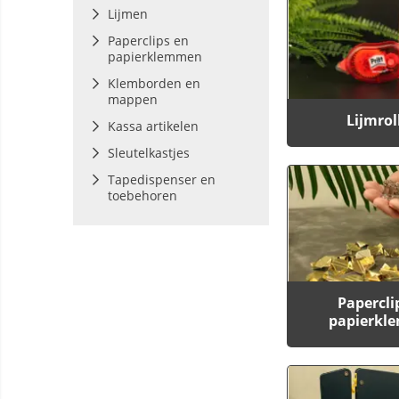
Lijmen
Paperclips en
papierklemmen
Klemborden en
mappen
Lijmrol
Kassa artikelen
Sleutelkastjes
Tapedispenser en
toebehoren
Papercli
papierkl