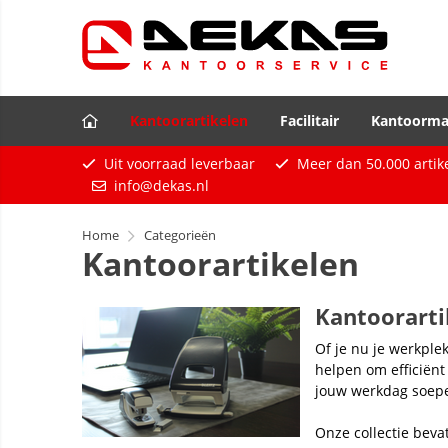
Kantoorartikelen
Facilitair
Kantoorma
Uit voorraad leverbaar
Meer dan
50.000
artik
info@dekas.nl
Home
Categorieën
Kantoorartikelen
Kantoorarti
Of je nu je werkplek
helpen om efficiënt
jouw werkdag soepel
Onze collectie beva