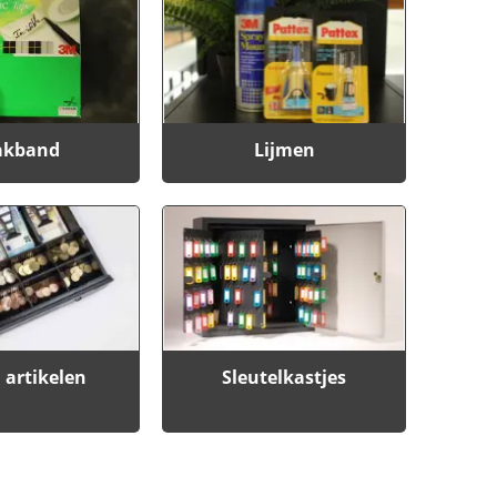
akband
Lijmen
 artikelen
Sleutelkastjes