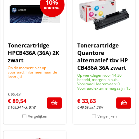
10%
Tonercartridge
Tonercartridge
HPCB436A (36A) 2K
Quantore
zwart
alternatief tbv HP
CB436A 36A zwart
Op dit moment niet op
voorraad. Informeer naar de
Op werkdagen voor 14:30
levertijd
besteld, morgen in huis.
Voorraad Heerenveen: 0
Voorraad externe magazijn: 15
€
99,49
€
89,54
€
33,63
€
108,34
Incl. BTW
€
40,69
Incl. BTW
Vergelijken
Vergelijken