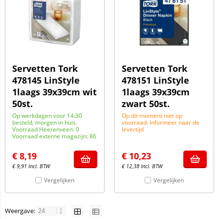
Servetten Tork
Servetten Tork
478145 LinStyle
478151 LinStyle
1laags 39x39cm wit
1laags 39x39cm
50st.
zwart 50st.
Op werkdagen voor 14:30
Op dit moment niet op
besteld, morgen in huis.
voorraad. Informeer naar de
Voorraad Heerenveen: 0
levertijd
Voorraad externe magazijn: 86
€
8,19
€
10,23
€
9,91
Incl. BTW
€
12,38
Incl. BTW
Vergelijken
Vergelijken
Weergave: