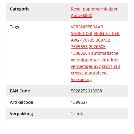
Categorie
Rexel papiervernietiger
Auto+600X
Tags
VERSNIPPERAAR
SHREDDER
VERNIETIGER
AVG
470735
369732
7525658
202060X
13083264
automatische
versnipperaar
shredder
vernietiger
avg
cross-cut
crosscut
autofeed
Verkoeling
EAN Code
5028252613958
Artikelcode
1399637
Verpakking
1 stuk