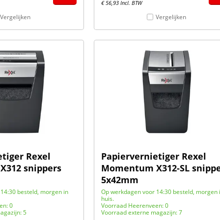
€
56,93
Incl. BTW
Vergelijken
Vergelijken
etiger Rexel
Papiervernietiger Rexel
312 snippers
Momentum X312-SL snippe
5x42mm
14:30 besteld, morgen in
Op werkdagen voor 14:30 besteld, morgen 
huis.
en: 0
Voorraad Heerenveen: 0
agazijn: 5
Voorraad externe magazijn: 7