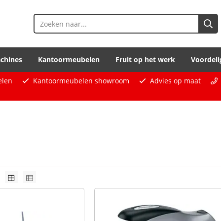
chines
Kantoormeubelen
Fruit op het werk
Voordeli
elen
Kantoormeubelen showroom
Advies op maat