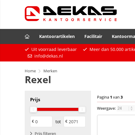
Kantoorartikelen
Facilitair
Kantoorma
Uit voorraad leverbaar
Meer dan
50.000
artik
info@dekas.nl
Home
Merken
Rexel
Pagina
1
van
3
Prijs
Weergave:
tot
€
€
Prijs filteren