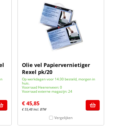
el
Olie vel Papiervernietiger
Rexel pk/20
in
Op werkdagen voor 14:30 besteld, morgen in
huis.
Voorraad Heerenveen: 0
Voorraad externe magazijn: 24
€
45,85
€
55,48
Incl. BTW
Vergelijken