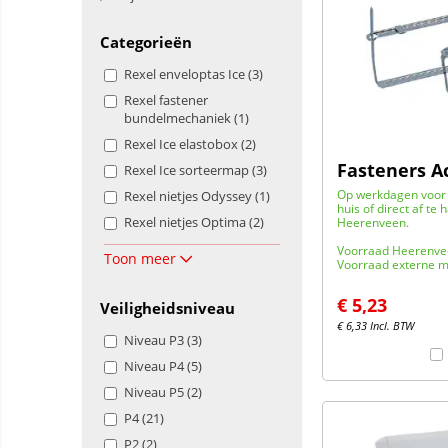
Categorieën
Rexel enveloptas Ice (3)
Rexel fastener
bundelmechaniek (1)
Rexel Ice elastobox (2)
Fasteners A
Rexel Ice sorteermap (3)
Op werkdagen voor 
Rexel nietjes Odyssey (1)
huis of direct af te 
Rexel nietjes Optima (2)
Heerenveen.
Voorraad Heerenve
Toon meer
Voorraad externe m
€
5,23
Veiligheidsniveau
€
6,33
Incl. BTW
Niveau P3 (3)
Niveau P4 (5)
Niveau P5 (2)
P4 (21)
P2 (2)