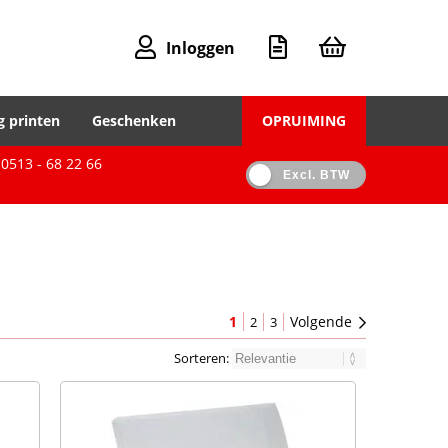
Inloggen
g printen
Geschenken
OPRUIMING
0513 - 68 22 66
Excl. BTW
1
Volgende
2
3
Sorteren: