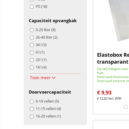
P5 (18)
Capaciteit opvangbak
0-25 liter (8)
26-40 liter (2)
34 l (3)
9 l (1)
Elastobox R
23 l (1)
transparant
18 l (4)
Op werkdagen voor 
huis.
Voorraad Heerenve
Toon meer
Voorraad externe m
Doorvoercapaciteit
€
9,93
€
12,02
Incl. BTW
6-10 vellen (5)
11-15 vellen (4)
16-20 vellen (1)