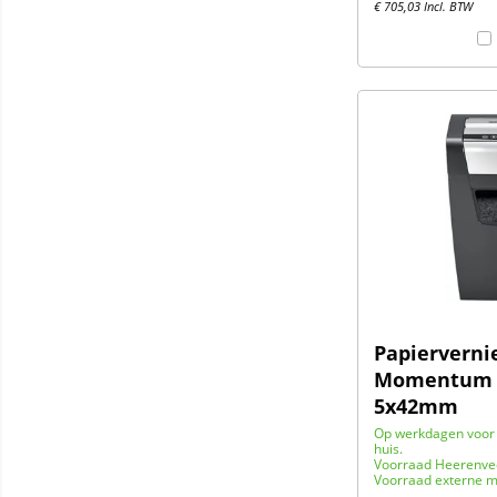
€
705,03
Incl. BTW
Papierverni
Momentum X
5x42mm
Op werkdagen voor 
huis.
Voorraad Heerenve
Voorraad externe m