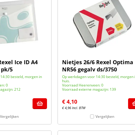
exel Ice ID A4
Nietjes 26/6 Rexel Optima
 pk/5
NR56 gegalv ds/3750
14:30 besteld, morgen in
Op werkdagen voor 14:30 besteld, morgen 
huis.
en: 0
Voorraad Heerenveen: 0
agazijn: 212
Voorraad externe magazijn: 139
€
4,10
€
4,96
Incl. BTW
Vergelijken
Vergelijken