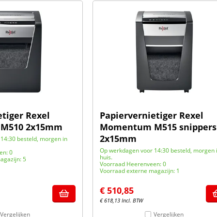
etiger Rexel
Papiervernietiger Rexel
M510 2x15mm
Momentum M515 snippers
2x15mm
14:30 besteld, morgen in
Op werkdagen voor 14:30 besteld, morgen 
en: 0
huis.
agazijn: 5
Voorraad Heerenveen: 0
Voorraad externe magazijn: 1
€
510,85
€
618,13
Incl. BTW
Vergelijken
Vergelijken