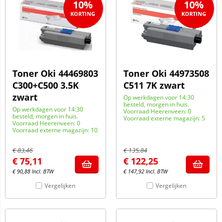
10%
10%
Toner Oki 44469803
Toner Oki 44973508
C300+C500 3.5K
C511 7K zwart
zwart
Op werkdagen voor 14:30
besteld, morgen in huis.
Op werkdagen voor 14:30
Voorraad Heerenveen: 0
besteld, morgen in huis.
Voorraad externe magazijn: 5
Voorraad Heerenveen: 0
Voorraad externe magazijn: 10
€
83,46
€
135,84
€
75,11
€
122,25
€
90,88
Incl. BTW
€
147,92
Incl. BTW
Vergelijken
Vergelijken