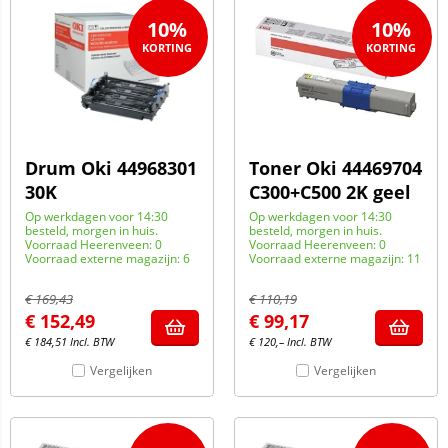
10%
10%
Drum Oki 44968301
Toner Oki 44469704
30K
C300+C500 2K geel
Op werkdagen voor 14:30
Op werkdagen voor 14:30
besteld, morgen in huis.
besteld, morgen in huis.
Voorraad Heerenveen: 0
Voorraad Heerenveen: 0
Voorraad externe magazijn: 6
Voorraad externe magazijn: 11
€
169,43
€
110,19
€
152,49
€
99,17
€
184,51
Incl. BTW
€
120,–
Incl. BTW
Vergelijken
Vergelijken