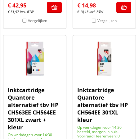
€
42,95
€
14,98
€
51,97
Incl. BTW
€
18,13
Incl. BTW
Vergelijken
Vergelijken
Inktcartridge
Inktcartridge
Quantore
Quantore
alternatief tbv HP
alternatief tbv HP
CH563EE CH564EE
CH564EE 301XL
301XL zwart +
kleur
kleur
Op werkdagen voor 14:30
besteld, morgen in huis.
Op werkdagen voor 14:30
Voorraad Heerenveen: 0