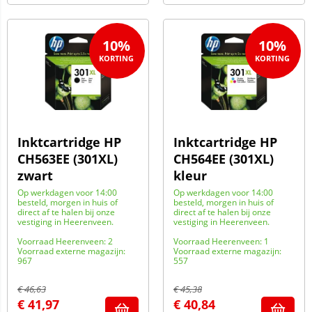
10%
10%
Inktcartridge HP
Inktcartridge HP
CH563EE (301XL)
CH564EE (301XL)
zwart
kleur
Op werkdagen voor 14:00
Op werkdagen voor 14:00
besteld, morgen in huis of
besteld, morgen in huis of
direct af te halen bij onze
direct af te halen bij onze
vestiging in Heerenveen.
vestiging in Heerenveen.
Voorraad Heerenveen: 2
Voorraad Heerenveen: 1
Voorraad externe magazijn:
Voorraad externe magazijn:
967
557
€
46,63
€
45,38
€
41,97
€
40,84