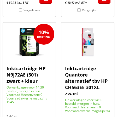
€
50,78
Incl. BTW
€
49,42
Incl. BTW
Vergelijken
Vergelijken
10%
Inktcartridge HP
Inktcartridge
N9J72AE (301)
Quantore
zwart + kleur
alternatief tbv HP
CH563EE 301XL
Op werkdagen voor 14:30
besteld, morgen in huis.
zwart
Voorraad Heerenveen: 0
Voorraad externe magazijn:
Op werkdagen voor 14:30
1945
besteld, morgen in huis.
Voorraad Heerenveen: 0
Voorraad externe magazijn: 54
€
47,72