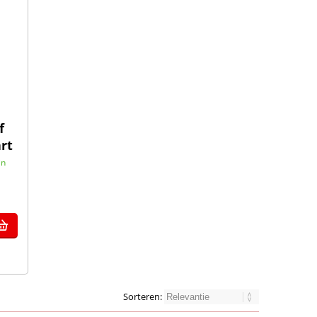
f
rt
in
Sorteren: