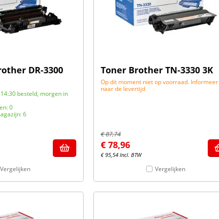
other DR-3300
Toner Brother TN-3330 3K
Op dit moment niet op voorraad. Informeer
naar de levertijd
14:30 besteld, morgen in
en: 0
agazijn: 6
€
87,74
€
78,96
€
95,54
Incl. BTW
Vergelijken
Vergelijken