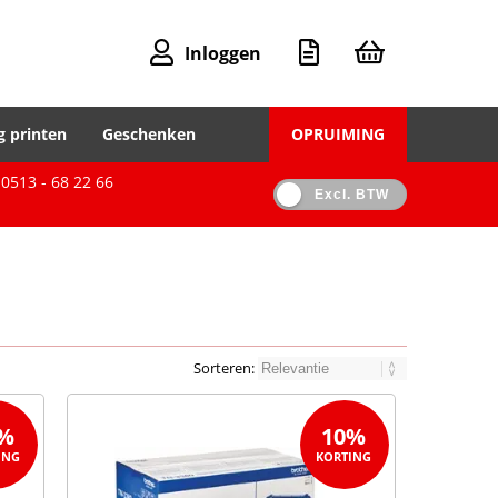
Inloggen
g printen
Geschenken
OPRUIMING
0513 - 68 22 66
Excl. BTW
Sorteren:
%
10%