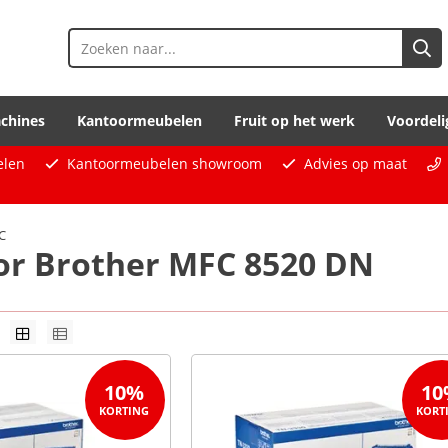
chines
Kantoormeubelen
Fruit op het werk
Voordeli
elen
Kantoormeubelen showroom
Advies op maat
C
oor Brother MFC 8520 DN
10%
10