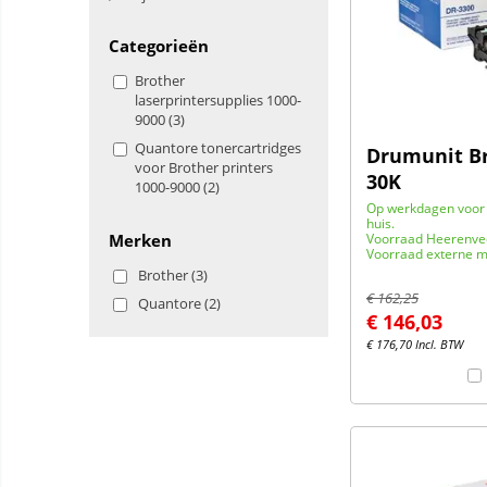
Categorieën
Brother
laserprintersupplies 1000-
9000 (3)
Quantore tonercartridges
Drumunit Br
voor Brother printers
30K
1000-9000 (2)
Op werkdagen voor 
huis.
Merken
Voorraad Heerenve
Voorraad externe m
Brother (3)
€
162,25
Quantore (2)
€
146,03
€
176,70
Incl. BTW