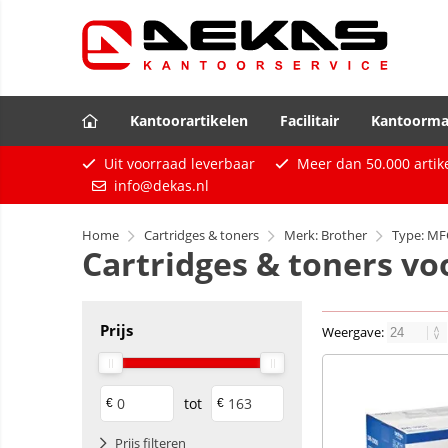
Kantoorartikelen
Facilitair
Kantoorma
Uit voorraad leverbaar
Meer dan
50.000
artik
info@dekas.nl
Home
Cartridges & toners
Merk: Brother
Type: MF
Cartridges & toners v
Prijs
Weergave:
tot
€
€
Prijs filteren