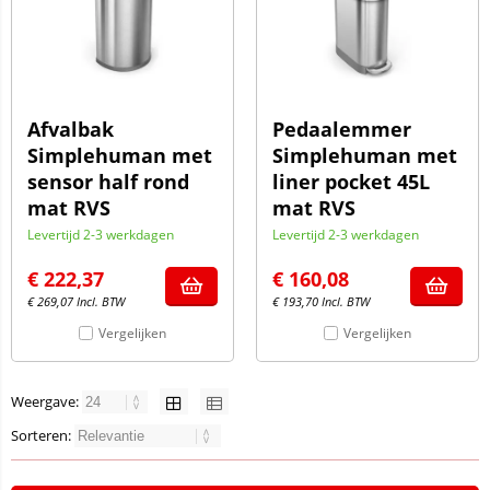
Afvalbak
Pedaalemmer
Simplehuman met
Simplehuman met
sensor half rond
liner pocket 45L
mat RVS
mat RVS
Levertijd 2-3 werkdagen
Levertijd 2-3 werkdagen
€
222,37
€
160,08
€
269,07
Incl. BTW
€
193,70
Incl. BTW
Vergelijken
Vergelijken
Weergave:
Sorteren: