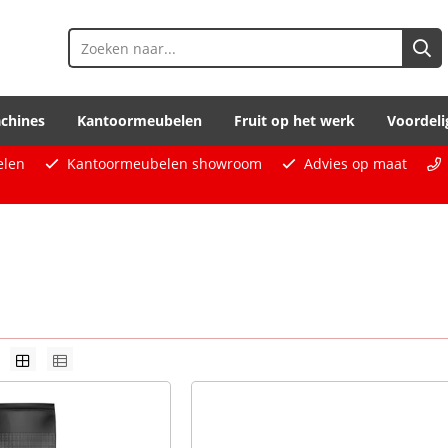
chines
Kantoormeubelen
Fruit op het werk
Voordeli
elen
Kantoormeubelen showroom
Advies op maat