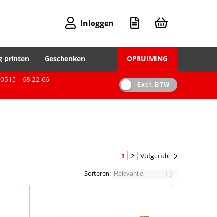
Inloggen
g printen
Geschenken
OPRUIMING
0513 - 68 22 66
Excl. BTW
1
Volgende
2
Sorteren: