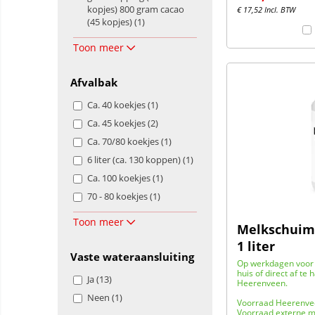
kopjes) 800 gram cacao
€
17,52
Incl. BTW
(45 kopjes) (1)
Toon meer
Afvalbak
Ca. 40 koekjes (1)
Ca. 45 koekjes (2)
Ca. 70/80 koekjes (1)
6 liter (ca. 130 koppen) (1)
Ca. 100 koekjes (1)
70 - 80 koekjes (1)
Toon meer
Melkschuimr
1 liter
Vaste wateraansluiting
Op werkdagen voor 
huis of direct af te 
Ja (13)
Heerenveen.
Neen (1)
Voorraad Heerenve
Voorraad externe m