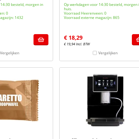
14:30 besteld, morgen in
Op werkdagen voor 14:30 besteld, morgen 
huis.
en: 0
Voorraad Heerenveen: 0
agazijn: 1432
Voorraad externe magazijn: 865
€
18,29
€
19,94
Incl. BTW
Vergelijken
Vergelijken