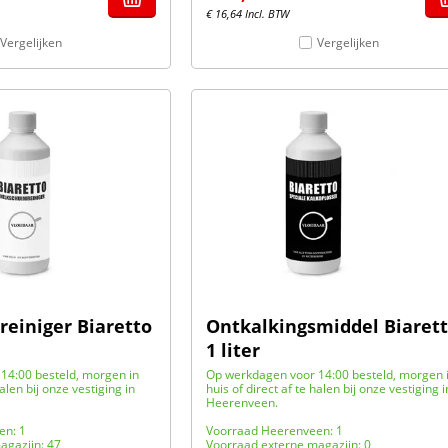
€
16,64
Incl. BTW
Vergelijken
Vergelijken
einiger Biaretto
Ontkalkingsmiddel Biaret
1 liter
14:00 besteld, morgen in
Op werkdagen voor 14:00 besteld, morgen 
halen bij onze vestiging in
huis of direct af te halen bij onze vestiging i
Heerenveen.
en: 1
Voorraad Heerenveen: 1
agazijn: 47
Voorraad externe magazijn: 0