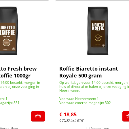
tto Fresh brew
Koffie Biaretto instant
ffie 1000gr
Royale 500 gram
14:00 besteld, morgen in
Op werkdagen voor 14:00 besteld, morgen 
halen bij onze vestiging in
huis of direct af te halen bij onze vestiging i
Heerenveen.
en: 1
Voorraad Heerenveen: 1
agazijn: 831
Voorraad externe magazijn: 302
€
18,85
€
20,55
Incl. BTW
Vergelijken
Vergelijken