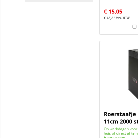
€
15,05
€
18,21
Incl. BTW
Roerstaafje
11cm 2000 s
Op werkdagen voor 
huis of direct af te 
Heerenveen.