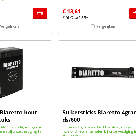
€
13,61
€
16,47
Incl. BTW
Vergelijken
Vergelijken
 Biaretto hout
Suikersticks Biaretto 4gr
tuks
ds/600
14:00 besteld, morgen in
Op werkdagen voor 14:00 besteld, morgen 
halen bij onze vestiging in
huis of direct af te halen bij onze vestiging i
Heerenveen.