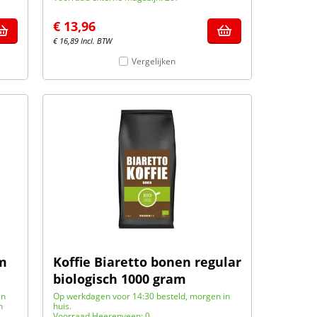
€
13,96
€
16,89
Incl. BTW
Vergelijken
am
Koffie Biaretto bonen regular
biologisch 1000 gram
in
Op werkdagen voor 14:30 besteld, morgen in
n
huis.
Voorraad Heerenveen: 0