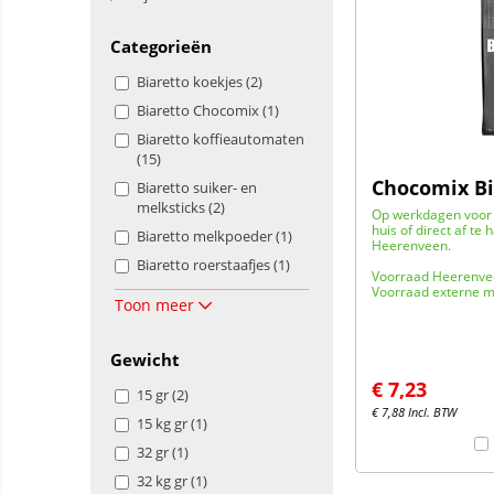
Categorieën
Biaretto koekjes (2)
Biaretto Chocomix (1)
Biaretto koffieautomaten
(15)
Chocomix Bi
Biaretto suiker- en
melksticks (2)
Op werkdagen voor 
huis of direct af te 
Biaretto melkpoeder (1)
Heerenveen.
Biaretto roerstaafjes (1)
Voorraad Heerenve
Voorraad externe m
Toon meer
Gewicht
€
7,23
15 gr (2)
€
7,88
Incl. BTW
15 kg gr (1)
32 gr (1)
32 kg gr (1)