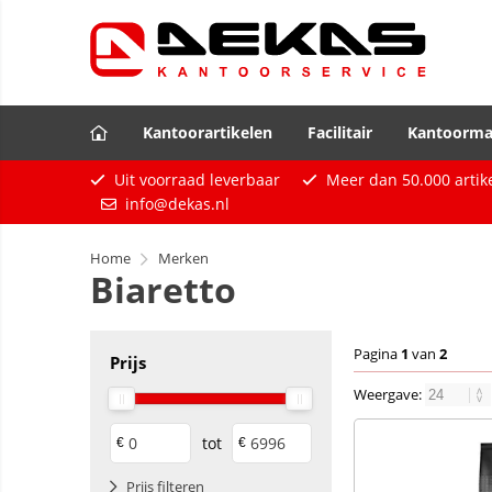
Kantoorartikelen
Facilitair
Kantoorma
Uit voorraad leverbaar
Meer dan
50.000
artik
info@dekas.nl
Home
Merken
Biaretto
Pagina
1
van
2
Prijs
Weergave:
tot
€
€
Prijs filteren