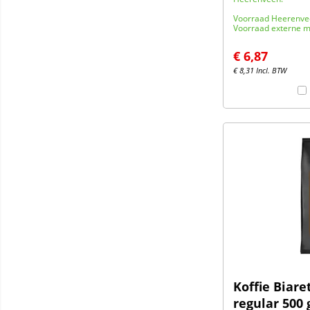
Voorraad Heerenve
Voorraad externe m
€
6,87
€
8,31
Incl. BTW
Koffie Biare
regular 500