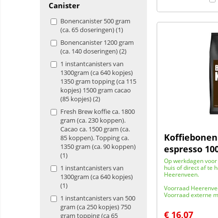
Canister
Bonencanister 500 gram
(ca. 65 doseringen) (1)
Bonencanister 1200 gram
(ca. 140 doseringen) (2)
1 instantcanisters van
1300gram (ca 640 kopjes)
1350 gram topping (ca 115
kopjes) 1500 gram cacao
(85 kopjes) (2)
Fresh Brew koffie ca. 1800
gram (ca. 230 koppen).
Cacao ca. 1500 gram (ca.
Koffiebonen
85 koppen). Topping ca.
1350 gram (ca. 90 koppen)
espresso 10
(1)
Op werkdagen voor 
1 instantcanisters van
huis of direct af te 
Heerenveen.
1300gram (ca 640 kopjes)
(1)
Voorraad Heerenve
Voorraad externe m
1 instantcanisters van 500
gram (ca 250 kopjes) 750
€
16,07
gram topping (ca 65