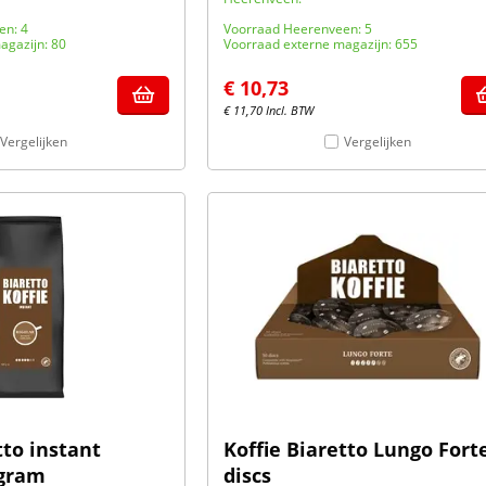
en: 4
Voorraad Heerenveen: 5
agazijn: 80
Voorraad externe magazijn: 655
€
10,73
€
11,70
Incl. BTW
Vergelijken
Vergelijken
tto instant
Koffie Biaretto Lungo Fort
 gram
discs