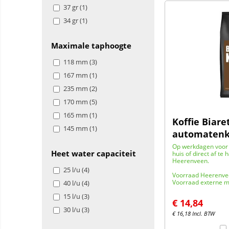
37 gr (1)
34 gr (1)
Maximale taphoogte
118 mm (3)
167 mm (1)
235 mm (2)
170 mm (5)
165 mm (1)
Koffie Biare
145 mm (1)
automatenko
Op werkdagen voor 
Heet water capaciteit
huis of direct af te 
Heerenveen.
25 l/u (4)
Voorraad Heerenve
Voorraad externe m
40 l/u (4)
15 l/u (3)
€
14,84
30 l/u (3)
€
16,18
Incl. BTW