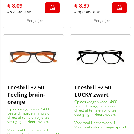
€
8,09
€
8,37
€
9,79
Incl. BTW
€
10,13
Incl. BTW
Vergelijken
Vergelijken
Leesbril +2.50
Leesbril +2.50
Feeling bruin-
LUCKY zwart
oranje
Op werkdagen voor 14:00
besteld, morgen in huis of
Op werkdagen voor 14:00
direct af te halen bij onze
besteld, morgen in huis of
vestiging in Heerenveen.
direct af te halen bij onze
vestiging in Heerenveen.
Voorraad Heerenveen: 1
Voorraad externe magazijn: 58
Voorraad Heerenveen: 1