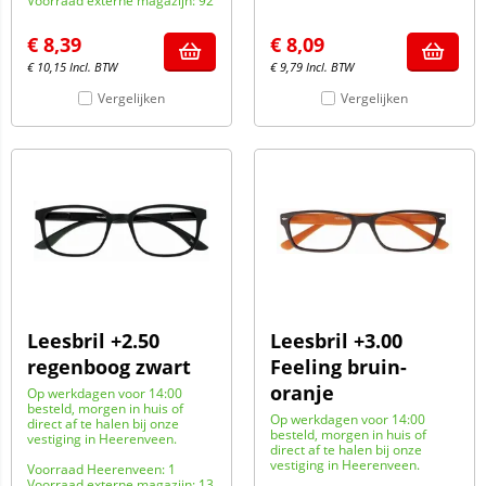
Voorraad externe magazijn: 92
€
8,39
€
8,09
€
10,15
Incl. BTW
€
9,79
Incl. BTW
Vergelijken
Vergelijken
Leesbril +2.50
Leesbril +3.00
regenboog zwart
Feeling bruin-
oranje
Op werkdagen voor 14:00
besteld, morgen in huis of
Op werkdagen voor 14:00
direct af te halen bij onze
besteld, morgen in huis of
vestiging in Heerenveen.
direct af te halen bij onze
vestiging in Heerenveen.
Voorraad Heerenveen: 1
Voorraad externe magazijn: 13