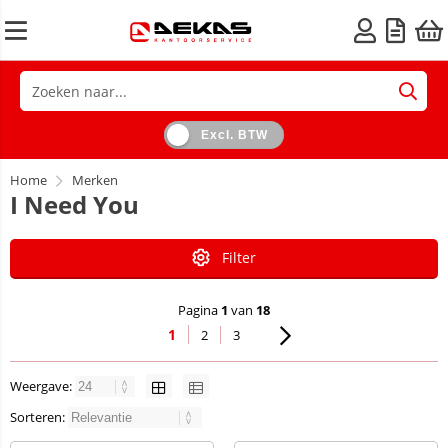
Excl. BTW
Home
Merken
I Need You
Filter
Pagina
1
van
18
1
2
3
Weergave:
Sorteren: