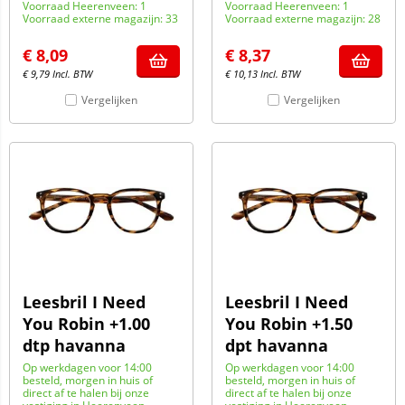
Voorraad Heerenveen: 1
Voorraad Heerenveen: 1
Voorraad externe magazijn: 33
Voorraad externe magazijn: 28
€
8,09
€
8,37
€
9,79
Incl. BTW
€
10,13
Incl. BTW
Vergelijken
Vergelijken
Leesbril I Need
Leesbril I Need
You Robin +1.00
You Robin +1.50
dtp havanna
dpt havanna
Op werkdagen voor 14:00
Op werkdagen voor 14:00
besteld, morgen in huis of
besteld, morgen in huis of
direct af te halen bij onze
direct af te halen bij onze