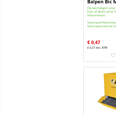
Balpen Bic 
Op werkdagen voor 
huis of direct af te 
Heerenveen.
Voorraad Heerenve
Voorraad externe m
€
0,47
€
0,57
Incl. BTW