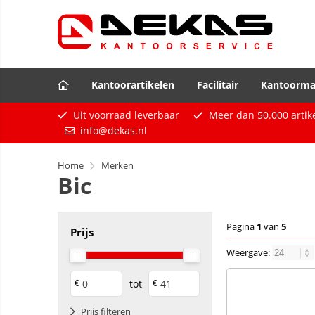
Kantoorartikelen
Facilitair
Kantoorma
Uit voorraad leverbaar
Meer dan
50.000
artik
info@dekas.nl
Home
Merken
Bic
Pagina
1
van
5
Prijs
Weergave:
tot
€
€
Prijs filteren