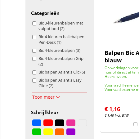
Categorieën
Bic 3-kleurenbalpen met
vulpotlood (2)
Bic 4-kleuren baliebalpen
Pen-Desk (1)
Bic 4-kleurenbalpen (3)
Balpen Bic A
Bic 4-kleurenbalpen Grip
blauw
(2)
Op werkdagen voor 
Bic balpen Atlantis Clic (6)
huis of direct af te 
Heerenveen.
Bic balpen Atlantis Easy
Voorraad Heerenve
Glide (2)
Voorraad externe m
Toon meer
€
1,16
Schrijfkleur
€
1,40
Incl. BTW