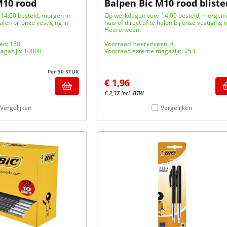
M10 rood
Balpen Bic M10 rood bliste
14:00 besteld, morgen in
Op werkdagen voor 14:00 besteld, morgen 
halen bij onze vestiging in
huis of direct af te halen bij onze vestiging i
Heerenveen.
en: 150
Voorraad Heerenveen: 4
agazijn: 10000
Voorraad externe magazijn: 253
Per 50 STUK
€
1,96
€
2,37
Incl. BTW
Vergelijken
Vergelijken