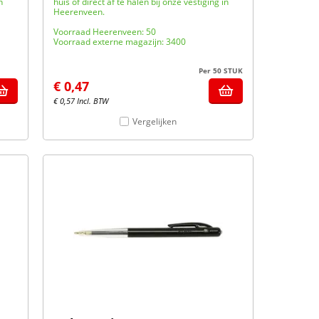
n
huis of direct af te halen bij onze vestiging in
Heerenveen.
Voorraad Heerenveen: 50
Voorraad externe magazijn: 3400
Per 50 STUK
€
0,47
€
0,57
Incl. BTW
Vergelijken