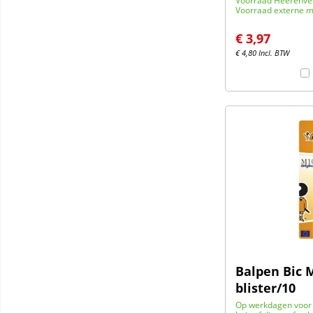
Voorraad Heerenve
Voorraad externe m
€
3,97
€
4,80
Incl. BTW
Balpen Bic 
blister/10
Op werkdagen voor 