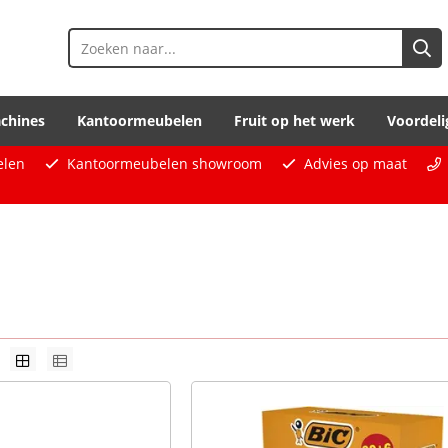
chines
Kantoormeubelen
Fruit op het werk
Voordeli
elen
Kantoormeubelen showroom
Advies op maat