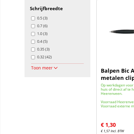
Schrijfbreedte
0.5 (3)
0.7 (6)
1.0 (3)
0.4 (5)
0.35 (3)
0.32 (42)
Toon meer
Balpen Bic A
metalen cli
Op werkdagen voor 
huis of direct af te 
Heerenveen.
Voorraad Heerenve
Voorraad externe m
€
1,30
€
1,57
Incl. BTW