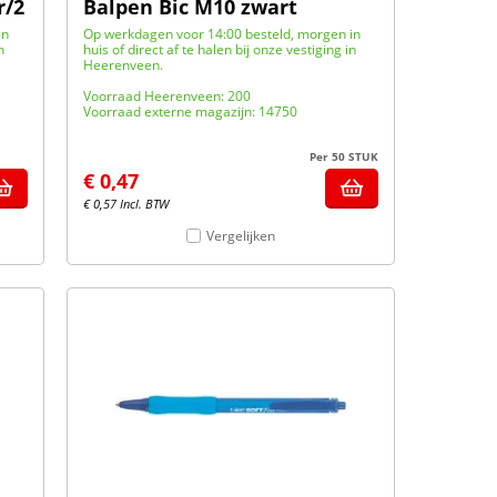
r/2
Balpen Bic M10 zwart
in
Op werkdagen voor 14:00 besteld, morgen in
n
huis of direct af te halen bij onze vestiging in
Heerenveen.
Voorraad Heerenveen: 200
Voorraad externe magazijn: 14750
Per 50 STUK
€
0,47
€
0,57
Incl. BTW
Vergelijken