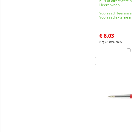
huis of direct af te 
Heerenveen.
Voorraad Heerenve
Voorraad externe m
€
8,03
€
9,72
Incl. BTW