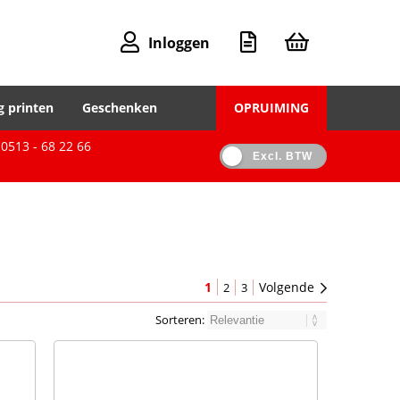
Inloggen
g printen
Geschenken
OPRUIMING
0513 - 68 22 66
Excl. BTW
1
Volgende
2
3
Sorteren: