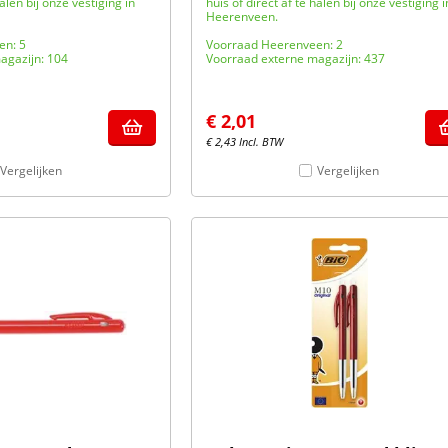
halen bij onze vestiging in
huis of direct af te halen bij onze vestiging i
Heerenveen.
en: 5
Voorraad Heerenveen: 2
agazijn: 104
Voorraad externe magazijn: 437
€
2,01
€
2,43
Incl. BTW
Vergelijken
Vergelijken