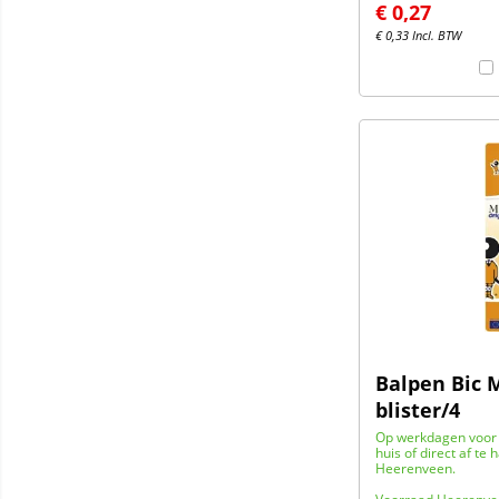
€
0,27
€
0,33
Incl. BTW
Balpen Bic 
blister/4
Op werkdagen voor 
huis of direct af te 
Heerenveen.