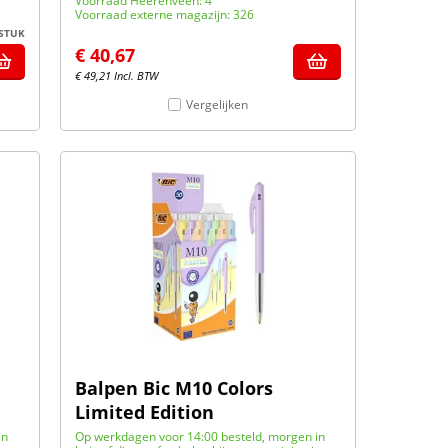
Voorraad Heerenveen: 4
Voorraad externe magazijn: 326
 STUK
€
40,67
€
49,21
Incl. BTW
Vergelijken
Balpen Bic M10 Colors
Limited Edition
in
Op werkdagen voor 14:00 besteld, morgen in