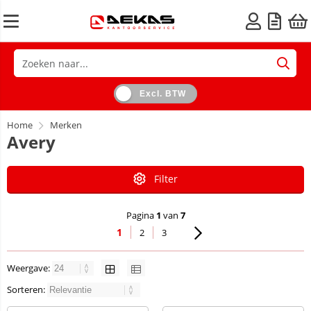
Excl. BTW
Home
Merken
Avery
Filter
Pagina
1
van
7
1
2
3
Weergave:
Sorteren: