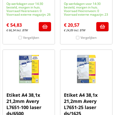
Op werkdagen voor 14:30
Op werkdagen voor 14:30
besteld, morgen in huis.
besteld, morgen in huis.
Voorraad Heerenveen: 0
Voorraad Heerenveen: 0
Voorraad externe magazijn: 26
Voorraad externe magazijn: 23
€
54,83
€
20,57
€
66,34
Incl. BTW
€
24,89
Incl. BTW
Vergelijken
Vergelijken
Etiket A4 38,1x
Etiket A4 38,1x
21,2mm Avery
21,2mm Avery
L7651-100 laser
L7651-25 laser
ds/6500
ds/1625