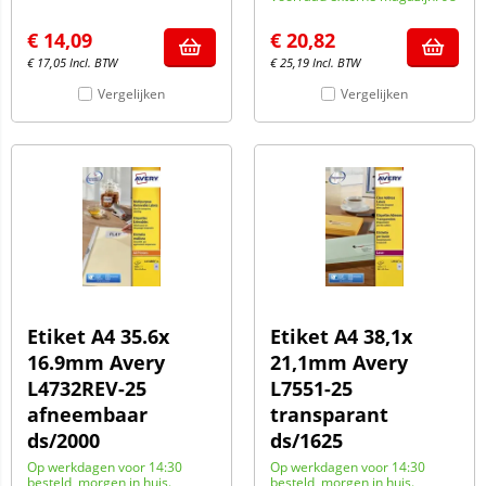
€
14,09
€
20,82
€
17,05
Incl. BTW
€
25,19
Incl. BTW
Vergelijken
Vergelijken
Etiket A4 35.6x
Etiket A4 38,1x
16.9mm Avery
21,1mm Avery
L4732REV-25
L7551-25
afneembaar
transparant
ds/2000
ds/1625
Op werkdagen voor 14:30
Op werkdagen voor 14:30
besteld, morgen in huis.
besteld, morgen in huis.