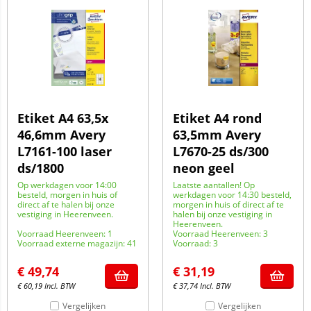
Etiket A4 63,5x
Etiket A4 rond
46,6mm Avery
63,5mm Avery
L7161-100 laser
L7670-25 ds/300
ds/1800
neon geel
Op werkdagen voor 14:00
Laatste aantallen! Op
besteld, morgen in huis of
werkdagen voor 14:30 besteld,
direct af te halen bij onze
morgen in huis of direct af te
vestiging in Heerenveen.
halen bij onze vestiging in
Heerenveen.
Voorraad Heerenveen: 1
Voorraad Heerenveen: 3
Voorraad externe magazijn: 41
Voorraad: 3
€
49,74
€
31,19
€
60,19
Incl. BTW
€
37,74
Incl. BTW
Vergelijken
Vergelijken