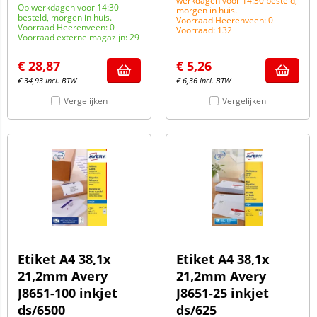
werkdagen voor 14:30 besteld,
Op werkdagen voor 14:30
morgen in huis.
besteld, morgen in huis.
Voorraad Heerenveen: 0
Voorraad Heerenveen: 0
Voorraad: 132
Voorraad externe magazijn: 29
€
28,87
€
5,26
€
34,93
Incl. BTW
€
6,36
Incl. BTW
Vergelijken
Vergelijken
Etiket A4 38,1x
Etiket A4 38,1x
21,2mm Avery
21,2mm Avery
J8651-100 inkjet
J8651-25 inkjet
ds/6500
ds/625