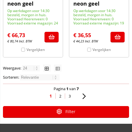
neon geel
neon geel
Op werkdagen voor 14:30
Op werkdagen voor 14:30
besteld, morgen in huis.
besteld, morgen in huis.
Voorraad Heerenveen: 0
Voorraad Heerenveen: 0
Voorraad externe magazijn: 24
Voorraad externe magazijn: 19
€
66,73
€
36,55
€
80,74
Incl. BTW
€
44,23
Incl. BTW
Vergelijken
Vergelijken
Weergave:
Sorteren:
Pagina
1
van
7
1
2
3
Filter