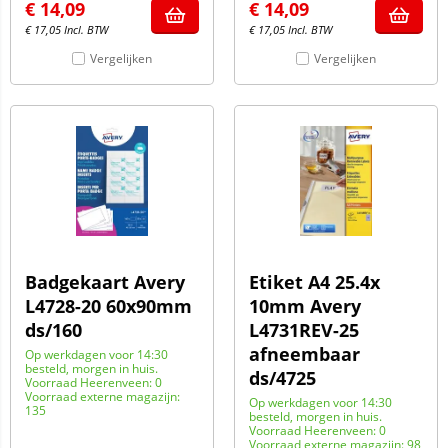
€
14,09
€
14,09
€
17,05
Incl. BTW
€
17,05
Incl. BTW
Vergelijken
Vergelijken
Badgekaart Avery
Etiket A4 25.4x
L4728-20 60x90mm
10mm Avery
ds/160
L4731REV-25
afneembaar
Op werkdagen voor 14:30
besteld, morgen in huis.
ds/4725
Voorraad Heerenveen: 0
Voorraad externe magazijn:
Op werkdagen voor 14:30
135
besteld, morgen in huis.
Voorraad Heerenveen: 0
Voorraad externe magazijn: 98