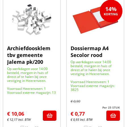
14%
Archiefdoosklem
Dossiermap A4
tbv gemeente
Secolor rood
Jalema pk/200
Op werkdagen voor 14:00
besteld, morgen in huis of
Op werkdagen voor 14:00
direct af te halen bij onze
besteld, morgen in huis of
vestiging in Heerenveen.
direct af te halen bij onze
vestiging in Heerenveen.
Voorraad Heerenveen: 1
Voorraad externe magazijn:
Voorraad Heerenveen: 1
3825
Voorraad externe magazijn: 13
€
0,90
Per 25 STUK
€
10,06
€
0,77
€
12,17
Incl. BTW
€
0,93
Incl. BTW