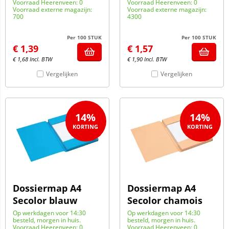
Voorraad Heerenveen: 0
Voorraad Heerenveen: 0
Voorraad externe magazijn:
Voorraad externe magazijn:
700
4300
Per 100 STUK
Per 100 STUK
€
1,39
€
1,57
€
1,68
Incl. BTW
€
1,90
Incl. BTW
Vergelijken
Vergelijken
14%
14%
Dossiermap A4
Dossiermap A4
Secolor blauw
Secolor chamois
Op werkdagen voor 14:30
Op werkdagen voor 14:30
besteld, morgen in huis.
besteld, morgen in huis.
Voorraad Heerenveen: 0
Voorraad Heerenveen: 0