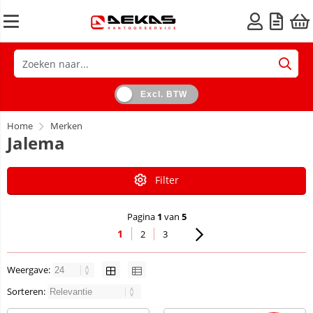
Excl. BTW
Home
Merken
Jalema
Filter
Pagina
1
van
5
1
2
3
Weergave:
Sorteren: