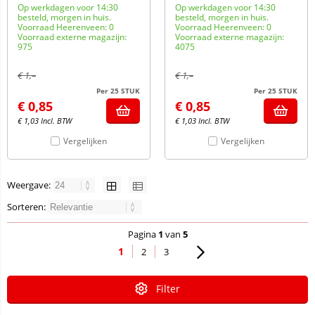
Op werkdagen voor 14:30
Op werkdagen voor 14:30
besteld, morgen in huis.
besteld, morgen in huis.
Voorraad Heerenveen: 0
Voorraad Heerenveen: 0
Voorraad externe magazijn:
Voorraad externe magazijn:
975
4075
€
1,–
€
1,–
Per 25 STUK
Per 25 STUK
€
0,85
€
0,85
€
1,03
Incl. BTW
€
1,03
Incl. BTW
Vergelijken
Vergelijken
Weergave:
Sorteren:
Pagina
1
van
5
1
2
3
Filter