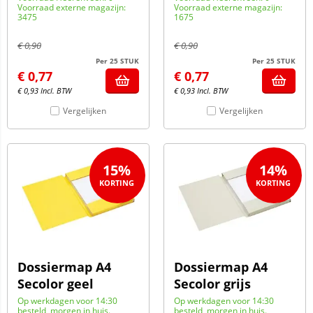
Voorraad externe magazijn:
Voorraad externe magazijn:
3475
1675
€
0,90
€
0,90
Per 25 STUK
Per 25 STUK
€
0,77
€
0,77
€
0,93
Incl. BTW
€
0,93
Incl. BTW
Vergelijken
Vergelijken
15%
14%
Dossiermap A4
Dossiermap A4
Secolor geel
Secolor grijs
Op werkdagen voor 14:30
Op werkdagen voor 14:30
besteld, morgen in huis.
besteld, morgen in huis.