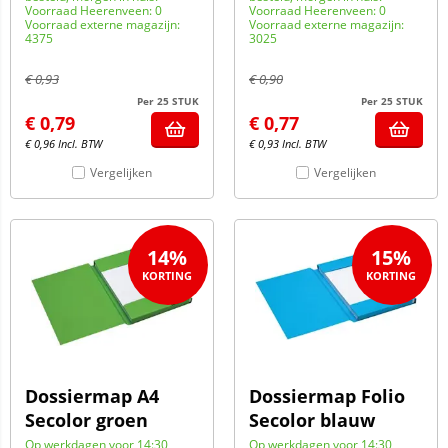
Voorraad Heerenveen: 0
Voorraad Heerenveen: 0
Voorraad externe magazijn:
Voorraad externe magazijn:
4375
3025
€
0,93
€
0,90
Per 25 STUK
Per 25 STUK
€
0,79
€
0,77
€
0,96
Incl. BTW
€
0,93
Incl. BTW
Vergelijken
Vergelijken
14%
15%
Dossiermap A4
Dossiermap Folio
Secolor groen
Secolor blauw
Op werkdagen voor 14:30
Op werkdagen voor 14:30