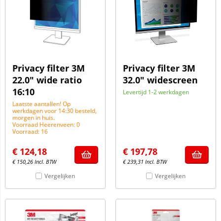
Privacy filter 3M
Privacy filter 3M
22.0" wide ratio
32.0" widescreen
16:10
Levertijd 1-2 werkdagen
Laatste aantallen! Op
werkdagen voor 14:30 besteld,
morgen in huis.
Voorraad Heerenveen: 0
Voorraad: 16
€
124,18
€
197,78
€
150,26
Incl. BTW
€
239,31
Incl. BTW
Vergelijken
Vergelijken