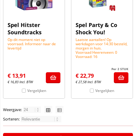
Spel Hitster
Spel Party & Co
Soundtracks
Shock You!
Op dit moment niet op
Laatste aantallen! Op
voorraad. Informeer naar de
werkdagen voor 14:30 besteld,
levertijd
morgen in huis.
Voorraad Heerenveen: 0
Voorraad: 16
Per 2 STUK
€
13,91
€
22,79
€
16,83
Incl. BTW
€
27,58
Incl. BTW
Vergelijken
Vergelijken
Weergave:
Sorteren: