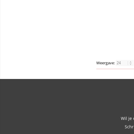
Weergave:
Wil je
Schr