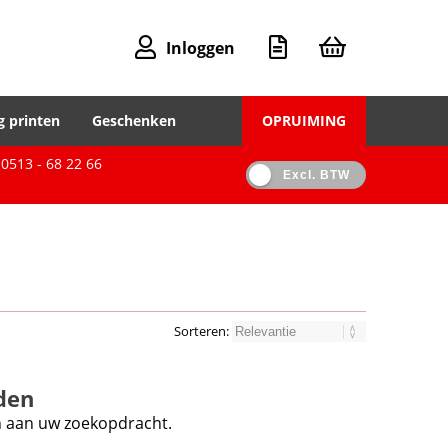
Inloggen
g printen
Geschenken
OPRUIMING
0513 - 68 22 66
Excl. BTW
Sorteren:
den
en aan uw zoekopdracht.