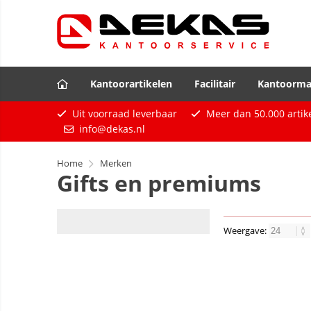
Kantoorartikelen
Facilitair
Kantoorma
Uit voorraad leverbaar
Meer dan
50.000
artik
info@dekas.nl
Home
Merken
Gifts en premiums
Weergave: