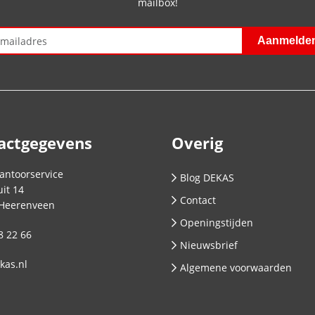
mailbox!
actgegevens
Overig
antoorservice
Blog DEKAS
it 14
Contact
Heerenveen
Openingstijden
8 22 66
Nieuwsbrief
kas.nl
Algemene voorwaarden