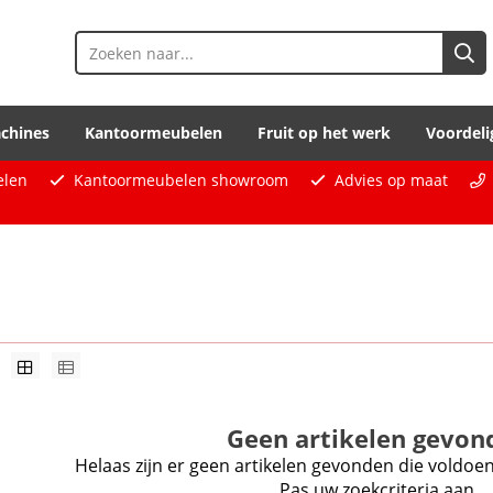
chines
Kantoormeubelen
Fruit op het werk
Voordeli
elen
Kantoormeubelen showroom
Advies op maat
Geen artikelen gevon
Helaas zijn er geen artikelen gevonden die voldo
Pas uw zoekcriteria aan.