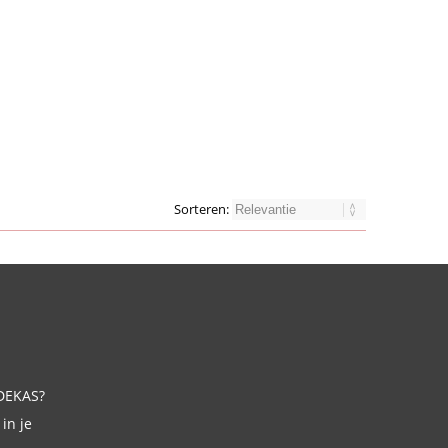
Sorteren:
 DEKAS?
in je