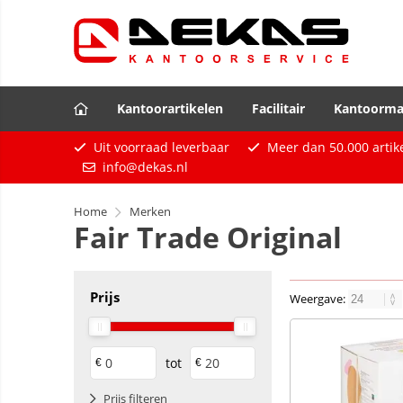
Kantoorartikelen
Facilitair
Kantoorma
Uit voorraad leverbaar
Meer dan
50.000
artik
info@dekas.nl
Home
Merken
Fair Trade Original
Prijs
Weergave:
tot
€
€
Prijs filteren