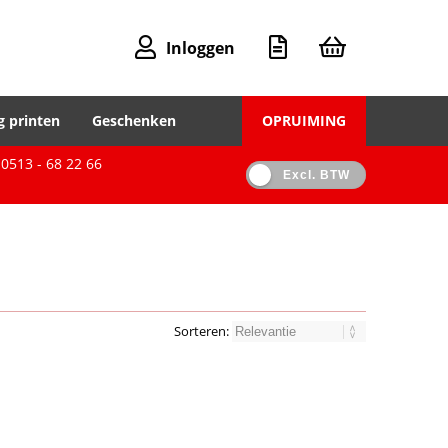
Inloggen
g printen
Geschenken
OPRUIMING
0513 - 68 22 66
Excl. BTW
Sorteren: