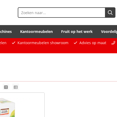
chines
Kantoormeubelen
Fruit op het werk
Voordeli
elen
Kantoormeubelen showroom
Advies op maat