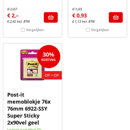
€
2,67
€
1,85
€
2,–
€
0,93
€
2,42
Incl. BTW
€
1,13
Incl. BTW
Vergelijken
Vergelijken
30%
OP = OP
Post-it
memoblokje 76x
76mm 6922-SSY
Super Sticky
2x90vel geel
Laatste aantallen! Op