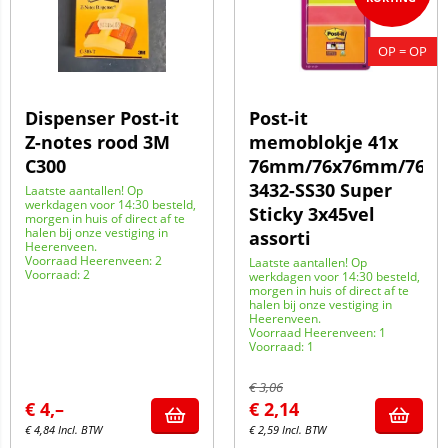
OP = OP
Dispenser Post-it
Post-it
Z-notes rood 3M
memoblokje 41x
C300
76mm/76x76mm/76x
3432-SS30 Super
Laatste aantallen! Op
werkdagen voor 14:30 besteld,
Sticky 3x45vel
morgen in huis of direct af te
halen bij onze vestiging in
assorti
Heerenveen.
Voorraad Heerenveen: 2
Laatste aantallen! Op
Voorraad: 2
werkdagen voor 14:30 besteld,
morgen in huis of direct af te
halen bij onze vestiging in
Heerenveen.
Voorraad Heerenveen: 1
Voorraad: 1
€
3,06
€
4,–
€
2,14
€
4,84
Incl. BTW
€
2,59
Incl. BTW