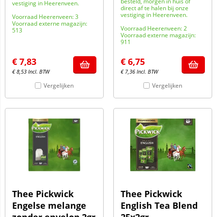
besteld, morgen in huis of
vestiging in Heerenveen.
direct af te halen bij onze
vestiging in Heerenveen.
Voorraad Heerenveen: 3
Voorraad externe magazijn:
Voorraad Heerenveen: 2
513
Voorraad externe magazijn:
911
€
7,83
€
6,75
€
8,53
Incl. BTW
€
7,36
Incl. BTW
Vergelijken
Vergelijken
Thee Pickwick
Thee Pickwick
Engelse melange
English Tea Blend