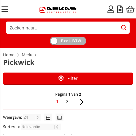
Excl. BTW
Home
Merken
Pickwick
Filter
Pagina
1
van
2
1
2
Weergave:
Sorteren: