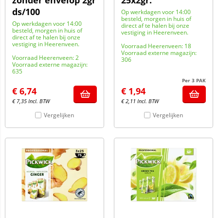
zonder envelop 2gr
25x2gr.
ds/100
Op werkdagen voor 14:00
besteld, morgen in huis of
Op werkdagen voor 14:00
direct af te halen bij onze
besteld, morgen in huis of
vestiging in Heerenveen.
direct af te halen bij onze
vestiging in Heerenveen.
Voorraad Heerenveen: 18
Voorraad externe magazijn:
Voorraad Heerenveen: 2
306
Voorraad externe magazijn:
635
Per 3 PAK
€
6,74
€
1,94
€
7,35
Incl. BTW
€
2,11
Incl. BTW
Vergelijken
Vergelijken