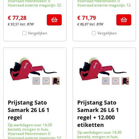
Voorraad Heerenveen: 0
Voorraad Heerenveen: 0
Voorraad externe magazijn: 32
Voorraad externe magazijn: 12
€
77,28
€
71,79
€
93,51
Incl. BTW
€
86,87
Incl. BTW
Vergelijken
Vergelijken
Prijstang Sato
Prijstang Sato
Samark 26 L6 1
Samark 26 L6 1
regel
regel + 12.000
etiketten
Op werkdagen voor 14:30
besteld, morgen in huis.
Op werkdagen voor 14:30
Voorraad Heerenveen: 0
besteld, morgen in huis.
Voorraad externe magazijn: 57