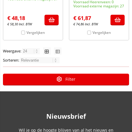
Voorraad Heerenveen: 0
Voorraad externe magazijn: 27
€
48,18
€
61,87
€
58,30
Incl. BTW
€
74,86
Incl. BTW
Vergelijken
Vergelijken
Weergave:
Sorteren:
Filter
Nieuwsbrief
Wil je op de hoogte blijven van al het nieuws en