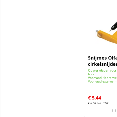
Snijmes Olf
cirkelsnijde
Op werkdagen voor 
huis.
Voorraad Heerenve
Voorraad externe m
€
5,44
€
6,58
Incl. BTW