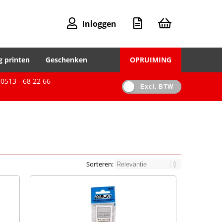
Inloggen
g printen
Geschenken
OPRUIMING
0513 - 68 22 66
Excl. BTW
Sorteren: