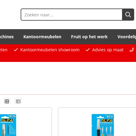
chines
Kantoormeubelen
Fruit op het werk
Voordeli
elen
Kantoormeubelen showroom
Advies op maat