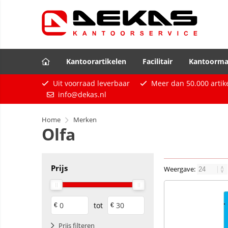
Kantoorartikelen
Facilitair
Kantoorma
Uit voorraad leverbaar
Meer dan
50.000
artik
info@dekas.nl
Home
Merken
Olfa
Prijs
Weergave:
tot
€
€
Prijs filteren