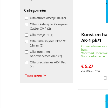
Categorieën
Olfa afbreekmesje 180 (2)
Olfa cirkelsnijder Compass
Cutter CMP (2)
Kunst en h
Olfa mesje L1 (1)
AK-1 pk/1
Olfa Cirkelsnijder RTY-1/C
28mm (2)
Op werkdagen voor 
huis.
Olfa kunst- en
Voorraad Heerenve
handwerkmes AK-1 (2)
Voorraad externe m
Olfa precisiemes AK-4 Pro
€
5,27
(4)
€
6,38
Incl. BTW
Toon meer