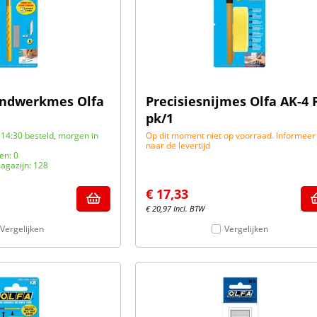
andwerkmes Olfa
Precisiesnijmes Olfa AK-4 
pk/1
14:30 besteld, morgen in
Op dit moment niet op voorraad. Informeer
naar de levertijd
en: 0
agazijn: 128
€
17,33
€
20,97
Incl. BTW
Vergelijken
Vergelijken