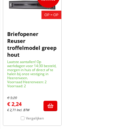
OP = OP
Briefopener
Reuser
troffelmodel greep
hout
Laatste aantallen! Op
werkdagen voor 14:30 besteld,
morgen in huis of direct af te
halen bij onze vestiging in
Heerenveen.
Voorraad Heerenveen: 2
Voorraad: 2
€
3,20
€
2,24
€
2,71
Incl. BTW
Vergelijken