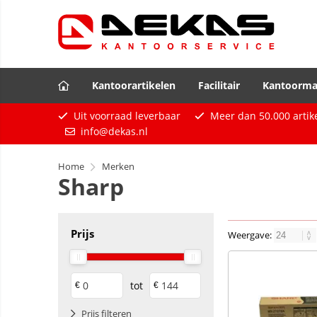
Kantoorartikelen
Facilitair
Kantoorma
Uit voorraad leverbaar
Meer dan
50.000
artik
info@dekas.nl
Home
Merken
Sharp
Prijs
Weergave:
tot
€
€
Prijs filteren