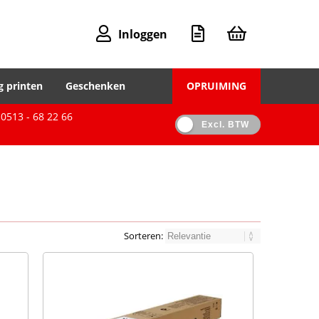
Inloggen
g printen
Geschenken
OPRUIMING
0513 - 68 22 66
Excl. BTW
Sorteren: