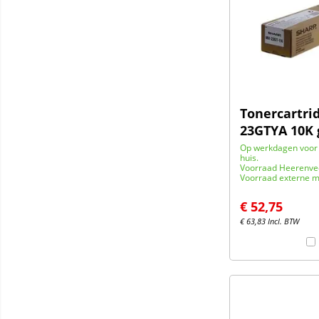
Tonercartri
23GTYA 10K 
Op werkdagen voor 
huis.
Voorraad Heerenve
Voorraad externe m
€
52,75
€
63,83
Incl. BTW