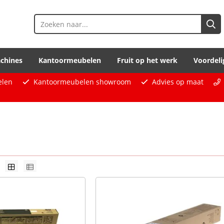
chines
Kantoormeubelen
Fruit op het werk
Voordeli
elen
Kantoormeubelen showroom
Advies op maat