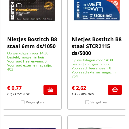
Nietjes Bostitch B8
Nietjes Bostitch B8
staal 6mm ds/1050
staal STCR2115
ds/5000
Op werkdagen voor 14:30
besteld, morgen in huis.
Op werkdagen voor 14:30
Voorraad Heerenveen: 0
besteld, morgen in huis.
Voorraad externe magazijn:
Voorraad Heerenveen: 0
403
Voorraad externe magazijn:
764
€
0,77
€
2,62
€
0,93
Incl. BTW
€
3,17
Incl. BTW
Vergelijken
Vergelijken