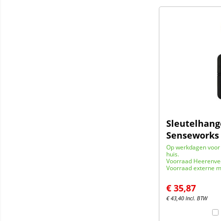
Sleutelhange
Senseworks
Op werkdagen voor 
huis.
Voorraad Heerenve
Voorraad externe m
€
35,87
€
43,40
Incl. BTW