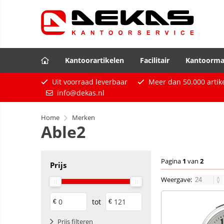
Kantoorartikelen
Facilitair
Kantoorma
Uit voorraad leverbaar
Meer dan
50.000
artik
info@dekas.nl
Home
Merken
Able2
Pagina
1
van
2
Prijs
Weergave:
tot
€
€
Prijs filteren