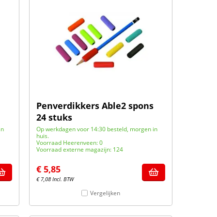
Penverdikkers Able2 spons
24 stuks
in
Op werkdagen voor 14:30 besteld, morgen in
huis.
Voorraad Heerenveen: 0
Voorraad externe magazijn: 124
€
5,85
€
7,08
Incl. BTW
Vergelijken