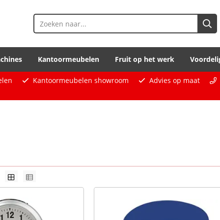
chines
Kantoormeubelen
Fruit op het werk
Voordeli
elen
Kantoormeubelen showroom
Advies op maat