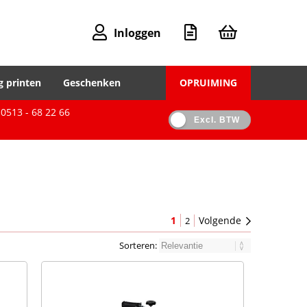
Inloggen
g printen
Geschenken
OPRUIMING
0513 - 68 22 66
Excl. BTW
1
Volgende
2
Sorteren: