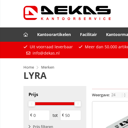
Kantoorartikelen
Facilitair
Kantoorma
Uit voorraad leverbaar
Meer dan
50.000
artik
info@dekas.nl
Home
Merken
LYRA
Prijs
Weergave:
tot
€
€
Prijs filteren