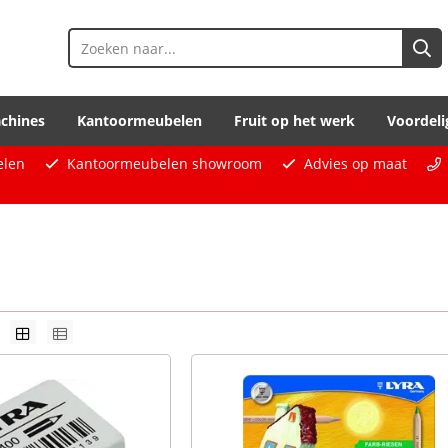
chines
Kantoormeubelen
Fruit op het werk
Voordeli
elen
Kantoormeubelen showroom
Advies op maat