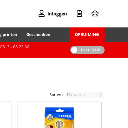
Inloggen
g printen
Geschenken
OPRUIMING
0513 - 68 22 66
Excl. BTW
Sorteren: