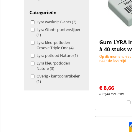
Categorieën
Lyra waxkrijt Giants (2)
Lyra Giants puntenslijper
(1)
Gum LYRA In
Lyra kleurpotloden
Groove Triple One (4)
à 40 stuks w
Lyra potlood Nature (1)
Op dit moment niet
naar de levertijd
Lyra kleurpotloden
Nature (3)
Overig - kantoorartikelen
(1)
€
8,66
€
10,48
Incl. BTW