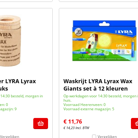
er LYRA Lyrax
Waskrijt LYRA Lyrax Wax
uks
Giants set à 12 kleuren
14:30 besteld, morgen in
Op werkdagen voor 14:30 besteld, morgen 
huis.
en: 0
Voorraad Heerenveen: 0
agazijn: 9
Voorraad externe magazijn: 5
€
11,76
€
14,23
Incl. BTW
Vergelijken
Vergelijken