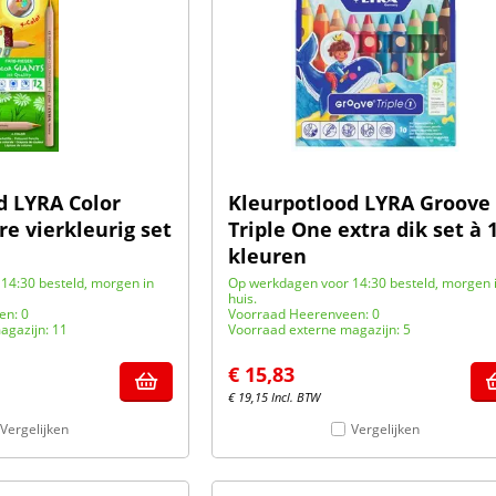
d LYRA Color
Kleurpotlood LYRA Groove
e vierkleurig set
Triple One extra dik set à 
kleuren
14:30 besteld, morgen in
Op werkdagen voor 14:30 besteld, morgen 
huis.
en: 0
Voorraad Heerenveen: 0
agazijn: 11
Voorraad externe magazijn: 5
€
15,83
€
19,15
Incl. BTW
Vergelijken
Vergelijken