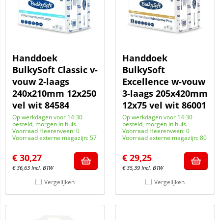
Handdoek
Handdoek
BulkySoft Classic v-
BulkySoft
vouw 2-laags
Excellence w-vouw
240x210mm 12x250
3-laags 205x420mm
vel wit 84584
12x75 vel wit 86001
Op werkdagen voor 14:30
Op werkdagen voor 14:30
besteld, morgen in huis.
besteld, morgen in huis.
Voorraad Heerenveen: 0
Voorraad Heerenveen: 0
Voorraad externe magazijn: 57
Voorraad externe magazijn: 80
€
30,27
€
29,25
€
36,63
Incl. BTW
€
35,39
Incl. BTW
Vergelijken
Vergelijken