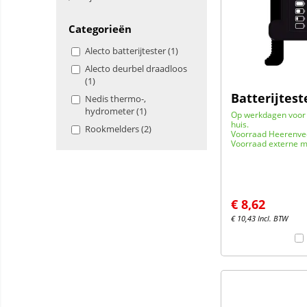
Categorieën
Alecto batterijtester (1)
Alecto deurbel draadloos
(1)
Batterijtest
Nedis thermo-,
hydrometer (1)
Op werkdagen voor 
huis.
Rookmelders (2)
Voorraad Heerenve
Voorraad externe m
€
8,62
€
10,43
Incl. BTW