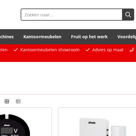
chines
Kantoormeubelen
Fruit op het werk
Voordeli
elen
Kantoormeubelen showroom
Advies op maat