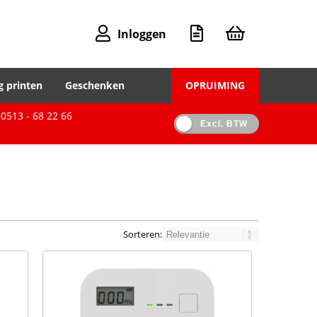
Inloggen
g printen
Geschenken
OPRUIMING
0513 - 68 22 66
Excl. BTW
Sorteren: