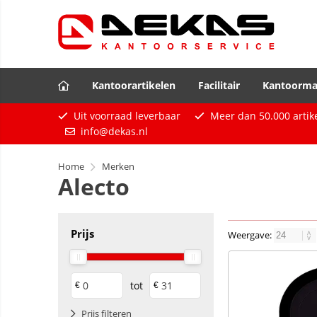
Kantoorartikelen
Facilitair
Kantoorma
Uit voorraad leverbaar
Meer dan
50.000
artik
info@dekas.nl
Home
Merken
Alecto
Prijs
Weergave:
tot
€
€
Prijs filteren