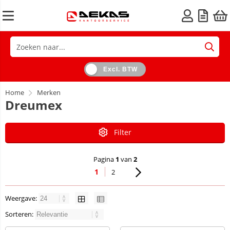
Excl. BTW
Home
Merken
Dreumex
Filter
Pagina
1
van
2
1
2
Weergave:
Sorteren: