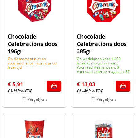
Chocolade
Chocolade
Celebrations doos
Celebrations doos
196gr
385gr
Op dit moment niet op
Op werkdagen voor 14:30
voorraad. Informeer naar de
besteld, morgen in huis.
levertijd
Voorraad Heerenveen: 0
Voorraad externe magazijn: 37
€
5,91
€
13,03
€
6,44
Incl. BTW
€
14,20
Incl. BTW
Vergelijken
Vergelijken