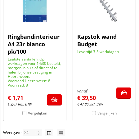
Ringbandinterieur
Kapstok wand
A4 23r blanco
Budget
pk/100
Levertijd 3-5 werkdagen
Laatste aantallen! Op
werkdagen voor 14:30 besteld,
morgen in huis of direct af te
halen bij onze vestiging in
Heerenveen.
Voorraad Heerenveen: 8
Voorraad: 8
vanaf
€
1,71
€
39,50
€
2,07
Incl. BTW
€
47,80
Incl. BTW
Vergelijken
Vergelijken
Weergave: