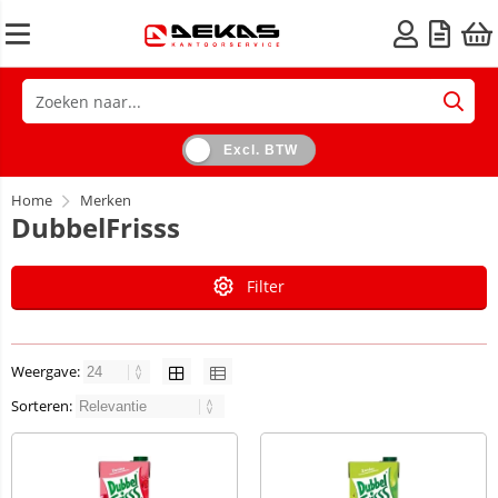
Excl. BTW
Home
Merken
DubbelFrisss
Filter
Weergave:
Sorteren: