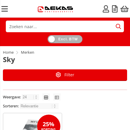
Excl. BTW
Home
Merken
Sky
Filter
Weergave:
Sorteren:
25%