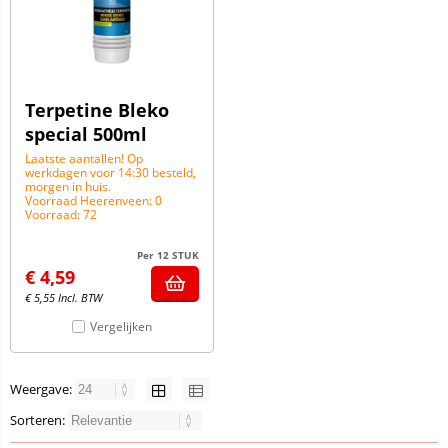
Terpetine Bleko
special 500ml
Laatste aantallen! Op
werkdagen voor 14:30 besteld,
morgen in huis.
Voorraad Heerenveen: 0
Voorraad: 72
Per 12 STUK
€
4,59
€
5,55
Incl. BTW
Vergelijken
Weergave:
Sorteren: