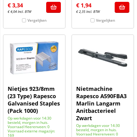
€
3,34
€
1,94
€
4,04
Incl. BTW
€
2,35
Incl. BTW
Vergelijken
Vergelijken
Nietjes 923/8mm
Nietmachine
(23 Type) Rapesco
Rapesco A590FBA3
Galvanised Staples
Marlin Langarm
(Pack 1000)
Anitbacterieel
Zwart
Op werkdagen voor 14:30
besteld, morgen in huis.
Op werkdagen voor 14:30
Voorraad Heerenveen: 0
besteld, morgen in huis.
Voorraad externe magazijn:
Voorraad Heerenveen: 0
169