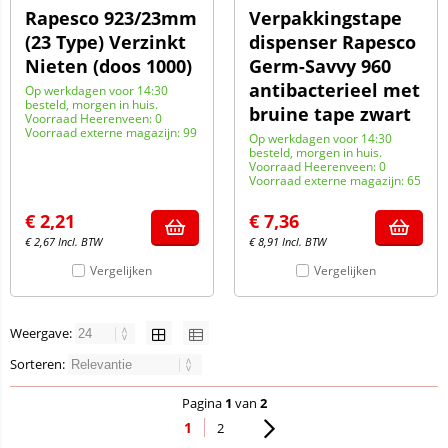
Rapesco 923/23mm
Verpakkingstape
(23 Type) Verzinkt
dispenser Rapesco
Nieten (doos 1000)
Germ-Savvy 960
antibacterieel met
Op werkdagen voor 14:30
besteld, morgen in huis.
bruine tape zwart
Voorraad Heerenveen: 0
Voorraad externe magazijn: 99
Op werkdagen voor 14:30
besteld, morgen in huis.
Voorraad Heerenveen: 0
Voorraad externe magazijn: 65
€
2,21
€
7,36
€
2,67
Incl. BTW
€
8,91
Incl. BTW
Vergelijken
Vergelijken
Weergave:
Sorteren:
Pagina
1
van
2
1
2