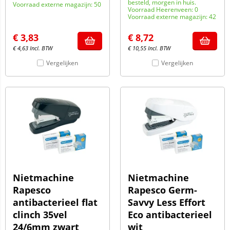
besteld, morgen in huis.
Voorraad externe magazijn: 50
Voorraad Heerenveen: 0
Voorraad externe magazijn: 42
€
3,83
€
8,72
€
4,63
Incl. BTW
€
10,55
Incl. BTW
Vergelijken
Vergelijken
Nietmachine
Nietmachine
Rapesco
Rapesco Germ-
antibacterieel flat
Savvy Less Effort
clinch 35vel
Eco antibacterieel
24/6mm zwart
wit