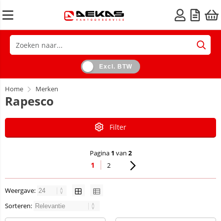
Excl. BTW
Home
Merken
Rapesco
Filter
Pagina
1
van
2
1
2
Weergave:
Sorteren: