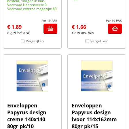
besteld, morgen in huis.
Voorraad Heerenveen: 0
Voorraad externe magazijn: 60
Per 10 PAK
Per 10 PAK
€
1,89
€
1,66
€
2,29
Incl. BTW
€
2,01
Incl. BTW
Vergelijken
Vergelijken
Enveloppen
Enveloppen
Papyrus design
Papyrus design
creme 140x140
ivoor 114x162mm
80gr pk/10
80gr pk/15