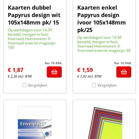
Kaarten dubbel
Kaarten enkel
Papyrus design wit
Papyrus design
105x148mm pk/ 15
ivoor 105x148mm
pk/25
Op werkdagen voor 14:30
besteld, morgen in huis.
Op werkdagen voor 14:30
Voorraad Heerenveen: 0
besteld, morgen in huis.
Voorraad externe magazijn:
Voorraad Heerenveen: 0
100
Voorraad externe magazijn: 90
Per 10 PAK
Per 10 PAK
€
1,87
€
1,59
€
2,26
Incl. BTW
€
1,92
Incl. BTW
Vergelijken
Vergelijken