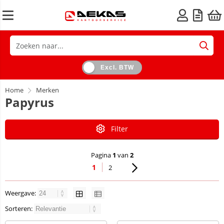
Excl. BTW
Home
Merken
Papyrus
Filter
Pagina
1
van
2
1
2
Weergave:
Sorteren: