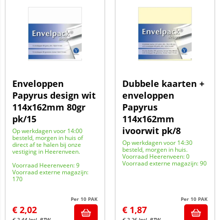
Enveloppen
Dubbele kaarten +
Papyrus design wit
enveloppen
114x162mm 80gr
Papyrus
pk/15
114x162mm
ivoorwit pk/8
Op werkdagen voor 14:00
besteld, morgen in huis of
Op werkdagen voor 14:30
direct af te halen bij onze
besteld, morgen in huis.
vestiging in Heerenveen.
Voorraad Heerenveen: 0
Voorraad externe magazijn: 90
Voorraad Heerenveen: 9
Voorraad externe magazijn:
170
Per 10 PAK
Per 10 PAK
€
2,02
€
1,87
€
2,44
Incl. BTW
€
2,26
Incl. BTW