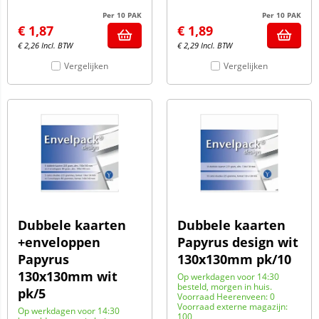
Per 10 PAK
Per 10 PAK
€
1,87
€
1,89
€
2,26
Incl. BTW
€
2,29
Incl. BTW
Vergelijken
Vergelijken
Dubbele kaarten
Dubbele kaarten
+enveloppen
Papyrus design wit
Papyrus
130x130mm pk/10
130x130mm wit
Op werkdagen voor 14:30
besteld, morgen in huis.
pk/5
Voorraad Heerenveen: 0
Voorraad externe magazijn:
Op werkdagen voor 14:30
100