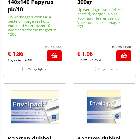
140x140 Papyrus
300gr
pk/10
Op werkdagen voor 14:30
besteld, morgen in huis.
Op werkdagen voor 14:30
Voorraad Heerenveen: 0
besteld, morgen in huis.
Voorraad externe magazijn:
Voorraad Heerenveen: 0
975
Voorraad externe magazijn:
1200
Per 10 PAK
Per 25 STUK
€
1,86
€
1,06
€
2,25
Incl. BTW
€
1,28
Incl. BTW
Vergelijken
Vergelijken
Kaarten dubbel
Kaarten dubbel