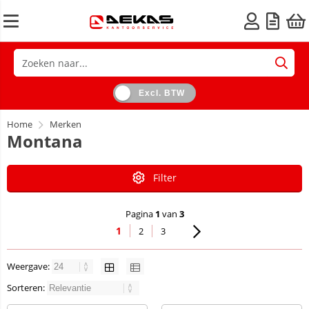
Excl. BTW
Home
Merken
Montana
Filter
Pagina
1
van
3
1
2
3
Weergave:
Sorteren: