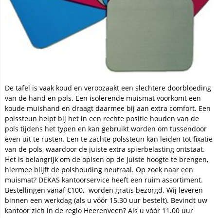
De tafel is vaak koud en veroozaakt een slechtere doorbloeding
van de hand en pols. Een isolerende muismat voorkomt een
koude muishand en draagt daarmee bij aan extra comfort. Een
polssteun helpt bij het in een rechte positie houden van de
pols tijdens het typen en kan gebruikt worden om tussendoor
even uit te rusten. Een te zachte polssteun kan leiden tot fixatie
van de pols, waardoor de juiste extra spierbelasting ontstaat.
Het is belangrijk om de oplsen op de juiste hoogte te brengen,
hiermee blijft de polshouding neutraal. Op zoek naar een
muismat? DEKAS kantoorservice heeft een ruim assortiment.
Bestellingen vanaf €100,- worden gratis bezorgd. Wij leveren
binnen een werkdag (als u vóór 15.30 uur bestelt). Bevindt uw
kantoor zich in de regio Heerenveen? Als u vóór 11.00 uur