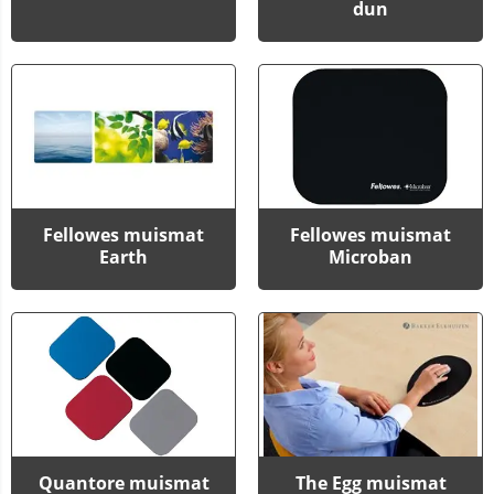
dun
Fellowes muismat
Fellowes muismat
Earth
Microban
Quantore muismat
The Egg muismat