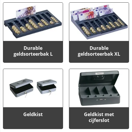
Durable
Durable
geldsorteerbak L
geldsorteerbak XL
Geldkist
Geldkist met
cijferslot