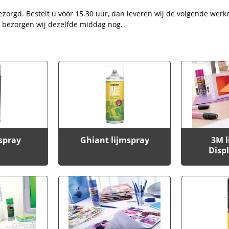
ezorgd. Bestelt u vóór 15.30 uur, dan leveren wij de volgende werk
d) bezorgen wij dezelfde middag nog.
mspray
Ghiant lijmspray
3M l
Disp