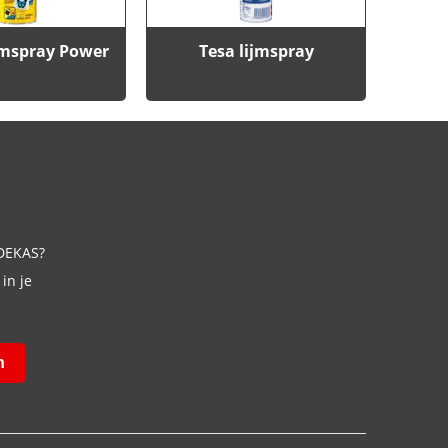
jmspray Power
Tesa lijmspray
 DEKAS?
in je