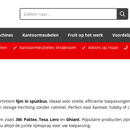
chines
Kantoormeubelen
Fruit op het werk
Voordeli
elen
Kantoormeubelen showroom
Advies op maat
ortiment
lijm in spuitbus
, ideaal voor snelle, efficiënte toepassing
n stevige hechting zonder rommel. Perfect voor kantoor, hobby of c
en zoals
3M
,
Pattex
,
Tesa
,
Lero
en
Ghiant
. Populaire producten zi
 u altijd de juiste lijmspray voor uw toepassing.