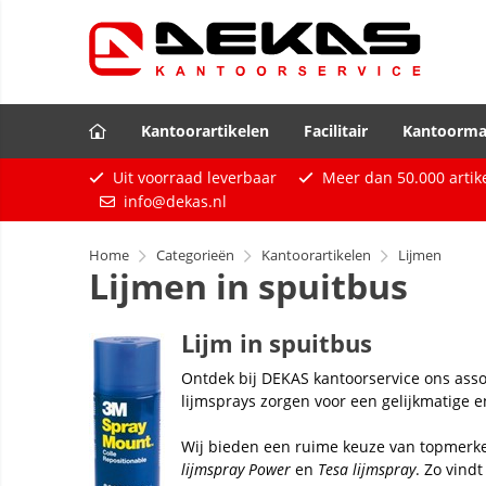
Kantoorartikelen
Facilitair
Kantoorma
Uit voorraad leverbaar
Meer dan
50.000
artik
info@dekas.nl
Home
Categorieën
Kantoorartikelen
Lijmen
Lijmen in spuitbus
Lijm in spuitbus
Ontdek bij DEKAS kantoorservice ons ass
lijmsprays zorgen voor een gelijkmatige e
Wij bieden een ruime keuze van topmerk
lijmspray Power
en
Tesa lijmspray
. Zo vindt