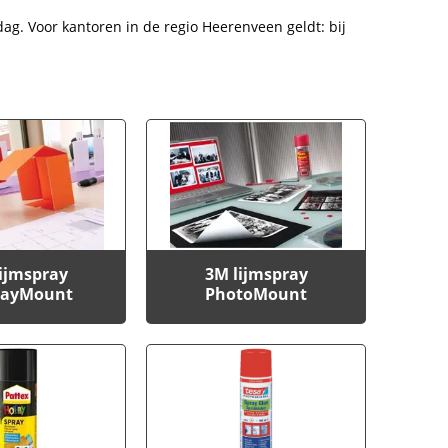
dag. Voor kantoren in de regio Heerenveen geldt: bij
ijmspray
3M lijmspray
layMount
PhotoMount