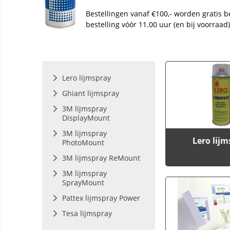
Bestellingen vanaf €100,- worden gratis b
bestelling vóór 11.00 uur (en bij voorraa
Lero lijmspray
Ghiant lijmspray
3M lijmspray
DisplayMount
3M lijmspray
Lero lij
PhotoMount
3M lijmspray ReMount
3M lijmspray
SprayMount
Pattex lijmspray Power
Tesa lijmspray