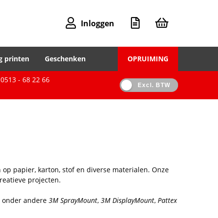
Inloggen
g printen
Geschenken
OPRUIMING
0513 - 68 22 66
Excl. BTW
en op papier, karton, stof en diverse materialen. Onze
reatieve projecten.
jn onder andere
3M SprayMount
,
3M DisplayMount
,
Pattex