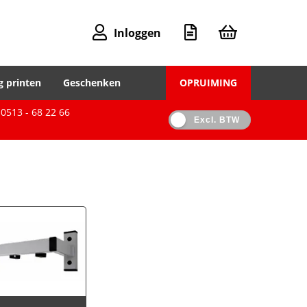
Inloggen
g printen
Geschenken
OPRUIMING
0513 - 68 22 66
Excl. BTW