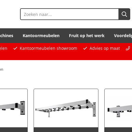
chines
Kantoormeubelen
Fruit op het werk
Voordeli
elen
Kantoormeubelen showroom
Advies op maat
en