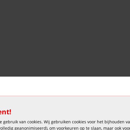
Veilig en gemakkelijk betalen
ent!
 gebruik van cookies. Wij gebruiken cookies voor het bijhouden van
 volledig geanonimiseerd), om voorkeuren op te slaan, maar ook vo