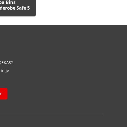
pa Bins
erobe Safe 5
 DEKAS?
in je