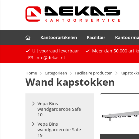
Kantoorartikelen
Facilitair
Kantoorma
Uit voorraad leverbaar
Meer dan
50.000
artik
info@dekas.nl
Home
Categorieën
Facilitaire producten
Kapstokk
Wand kapstokken
Vepa Bins
wandgarderobe Safe
10
Vepa Bins
wandgarderobe Safe
19