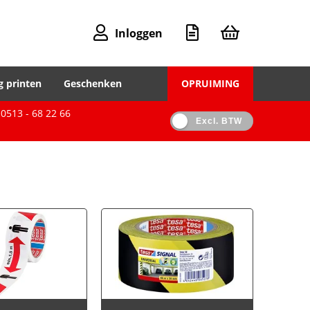
Inloggen
g printen
Geschenken
OPRUIMING
0513 - 68 22 66
Excl. BTW