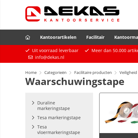
Kantoorartikelen
Facilitair
Kantoorma
Uit voorraad leverbaar
Meer dan
50.000
artik
info@dekas.nl
Home
Categorieën
Facilitaire producten
Veiligheid
Waarschuwingstape
Duraline
markeringstape
Tesa markeringstape
Tesa
vloermarkeringstape