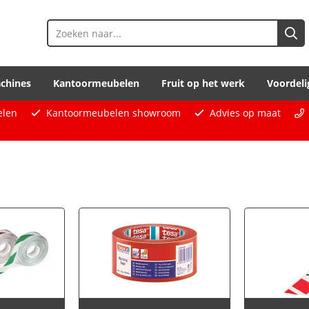
chines
Kantoormeubelen
Fruit op het werk
Voordeli
elen
Kantoormeubelen showroom
Advies op maat