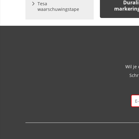
Dural
Tesa
markerin
waarschuwingstape
Wil je
Schr