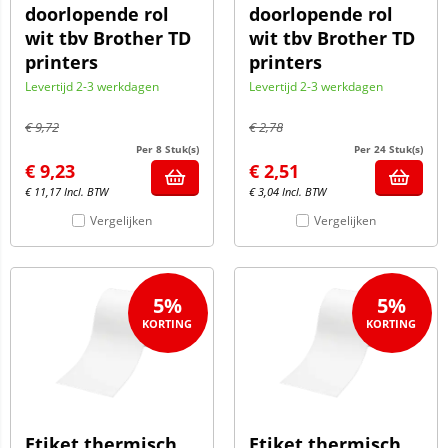
doorlopende rol
doorlopende rol
wit tbv Brother TD
wit tbv Brother TD
printers
printers
Levertijd 2-3 werkdagen
Levertijd 2-3 werkdagen
€
9,72
€
2,78
Per 8 Stuk(s)
Per 24 Stuk(s)
€
9,23
€
2,51
€
11,17
Incl. BTW
€
3,04
Incl. BTW
Vergelijken
Vergelijken
5%
5%
Etiket thermisch
Etiket thermisch