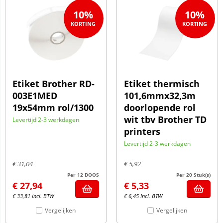
10%
10%
Etiket Brother RD-
Etiket thermisch
003E1MED
101,6mmx32,3m
19x54mm rol/1300
doorlopende rol
wit tbv Brother TD
Levertijd 2-3 werkdagen
printers
Levertijd 2-3 werkdagen
€
31,04
€
5,92
Per 12 DOOS
Per 20 Stuk(s)
€
27,94
€
5,33
€
33,81
Incl. BTW
€
6,45
Incl. BTW
Vergelijken
Vergelijken