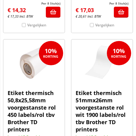
Per 8 Stuk(s)
Per 8 Stuk(s)
€
14,32
€
17,03
€
17,33
Incl. BTW
€
20,61
Incl. BTW
Vergelijken
Vergelijken
10%
10%
Etiket thermisch
Etiket thermisch
50,8x25,58mm
51mmx26mm
voorgestanste rol
voorgestanste rol
450 labels/rol tbv
wit 1900 labels/rol
Brother TD
tbv Brother TD
printers
printers