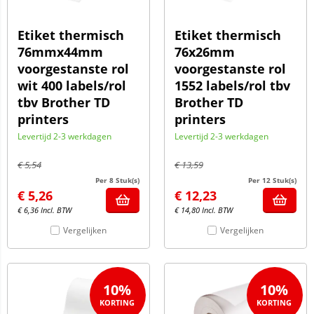
Etiket thermisch
Etiket thermisch
76mmx44mm
76x26mm
voorgestanste rol
voorgestanste rol
wit 400 labels/rol
1552 labels/rol tbv
tbv Brother TD
Brother TD
printers
printers
Levertijd 2-3 werkdagen
Levertijd 2-3 werkdagen
€
5,54
€
13,59
Per 8 Stuk(s)
Per 12 Stuk(s)
€
5,26
€
12,23
€
6,36
Incl. BTW
€
14,80
Incl. BTW
Vergelijken
Vergelijken
10%
10%