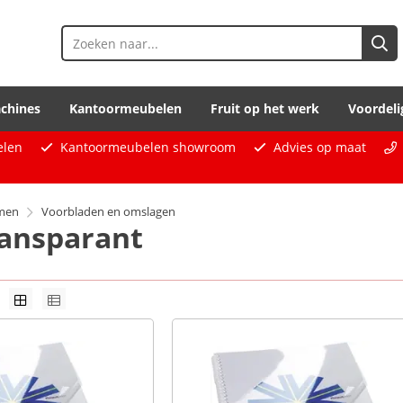
chines
Kantoormeubelen
Fruit op het werk
Voordeli
elen
Kantoormeubelen showroom
Advies op maat
emen
Voorbladen en omslagen
ransparant