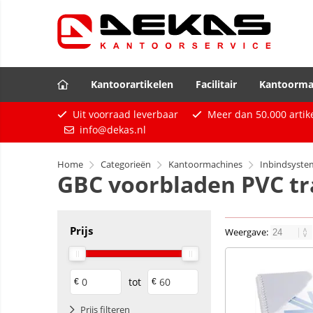
Kantoorartikelen
Facilitair
Kantoorma
Uit voorraad leverbaar
Meer dan
50.000
artik
info@dekas.nl
Home
Categorieën
Kantoormachines
Inbindsyst
GBC voorbladen PVC t
Prijs
Weergave:
tot
€
€
Prijs filteren