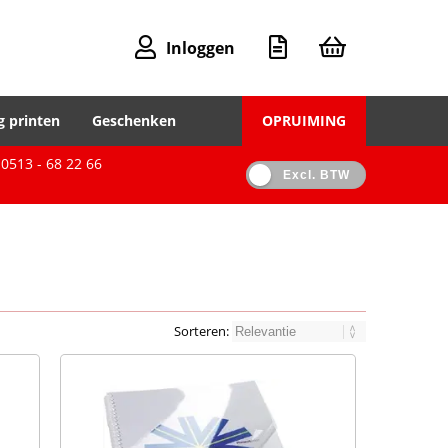
Inloggen
g printen
Geschenken
OPRUIMING
0513 - 68 22 66
Excl. BTW
Sorteren: